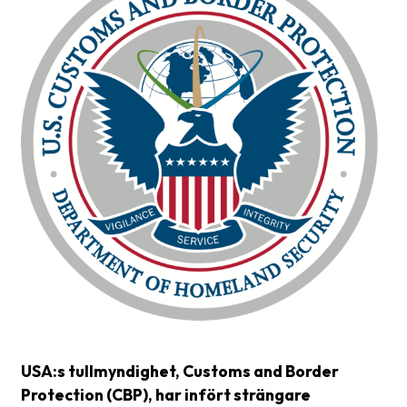
frågor
&
svar
Ordlista
Paketering
Frakthandlingar
Skrivarinställningar
Tulldeklarationer
Leveransvillkor
Upphämtningar
Manualer
USA:s tullmyndighet, Customs and Border
Nedladdningar
Protection (CBP), har infört strängare