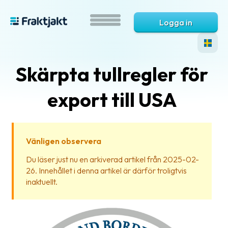
Logga in
Skärpta tullregler för
export till USA
Vänligen observera
Vad
Du läser just nu en arkiverad artikel från 2025-02-
är
26. Innehållet i denna artikel är därför troligtvis
Fraktjakt?
inaktuellt.
Hjälp?
Vanliga