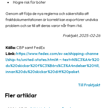
Högre risk för böter
Genom att följa de nya reglerna och säkerställa att
fraktdokumentationen är korrekt kan exportörer undvika
problem och se till att deras varor når fram i tid.
Fraktjakt, 2025-02-26
Källa:
CBP samt FedEx
Länk:
https://www.fedex.com/sv-se/shipping-channe
l/ship-to/united-states.html#:~:text=N%C3%A4r%20
du%20skickar%20f%C3%B6rs%C3%A4ndelser%20till,
innan%20du%20skickar%20ditt%20paket.
Till Fraktjakt
Fler artiklar