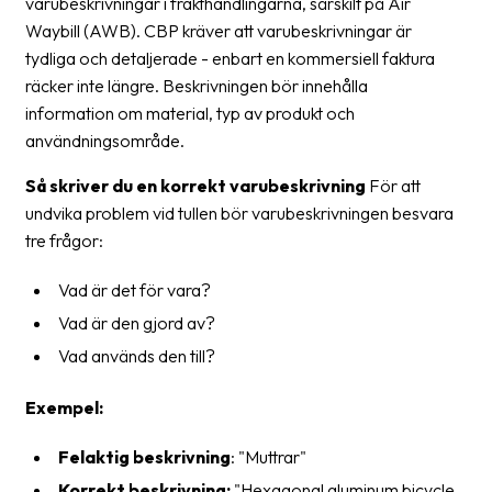
varubeskrivningar i frakthandlingarna, särskilt på Air
oss
Waybill (AWB). CBP kräver att varubeskrivningar är
tydliga och detaljerade - enbart en kommersiell faktura
Villkor
räcker inte längre. Beskrivningen bör innehålla
information om material, typ av produkt och
Allmänna
användningsområde.
villkor
Så skriver du en korrekt varubeskrivning
För att
Integritet
undvika problem vid tullen bör varubeskrivningen besvara
Förbjudet
tre frågor:
och
Vad är det för vara?
farligt
innehåll
Vad är den gjord av?
Vad används den till?
Exempel:
Felaktig beskrivning
: "Muttrar"
Korrekt beskrivning:
"Hexagonal aluminum bicycle