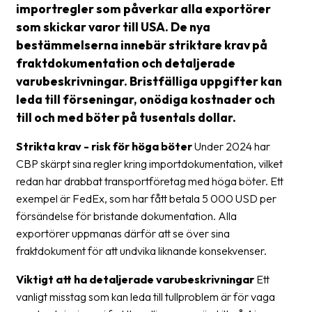
importregler som påverkar alla exportörer
Streckkodsläsare
som skickar varor till USA. De nya
Kundtjänst
bestämmelserna innebär striktare krav på
fraktdokumentation och detaljerade
Om
varubeskrivningar. Bristfälliga uppgifter kan
företaget
leda till förseningar, onödiga kostnader och
till och med böter på tusentals dollar.
Om
Fraktjakt
Strikta krav - risk för höga böter
Under 2024 har
CBP skärpt sina regler kring importdokumentation, vilket
Pressrum
redan har drabbat transportföretag med höga böter. Ett
Medarbetare
exempel är FedEx, som har fått betala 5 000 USD per
försändelse för bristande dokumentation. Alla
Jobb
exportörer uppmanas därför att se över sina
&
fraktdokument för att undvika liknande konsekvenser.
karriär
Viktigt att ha detaljerade varubeskrivningar
Ett
Nyhetsarkiv
vanligt misstag som kan leda till tullproblem är för vaga
Kontakta