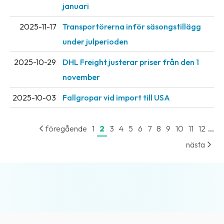
januari
2025-11-17
Transportörerna inför säsongstillägg
under julperioden
2025-10-29
DHL Freight justerar priser från den 1
november
2025-10-03
Fallgropar vid import till USA
...
föregående
1
2
3
4
5
6
7
8
9
10
11
12
nästa