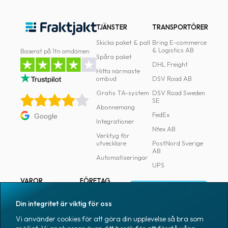
TJÄNSTER
TRANSPORTÖRER
Skicka paket & pall
Bring E-commerce
& Logistics AB
Baserat på 1tn omdömen
Spåra paket
DHL Freight
Hitta närmaste
ombud
DSV Road AB
Gratis TA-system
DSV Road Sweden
SE
Abonnemang
FedEx
Google
Integrationer
Ntex AB
Verktyg för
utvecklare
PostNord Sverige
AB
Automatiseringar
UPS
VAROR
FÖRETAG
Logga in
Samtliga varor
Om Fraktjakt
Din integritet är viktig för oss
Märkning
Pressrum
Vi använder cookies för att göra din upplevelse så bra som
Skapa konto
Emballage
Medarbetare