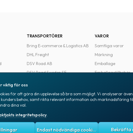
TRANSPORTÖRER
VAROR
Bring E-commerce & Logistics AB
Samtliga varor
DHL Freight
Märkning
d
DSV Road AB
Emballage
DSV Road Sweden SE
Emballagetillbehör
FedEx
Kontorsvaror
r viktig för oss
Ntex AB
kies för att göra din upplevelse så bra som möjligt. Vi analyserar även 
e
PostNord Sverige AB
a kunders behov, samt rikta relevant information och marknadsföring til
ändra dina val.
UPS
aktjakts integritetspolicy
.
itetspolicy
Allmänna villkor
Cookies
ällningar
Endast nödvändiga cookies