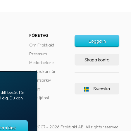
FÖRETAG
Logga in
Om Fraktjakt
Pressrum
Skapa konto
Medarbetare
Jobb & karriär
Nyhetsarkiv
Svenska
Blogg
ditt besök för
Kundtjänst
l dig. Du kan
Copyright © 2007 – 2026 Fraktjakt AB. All rights reserved.