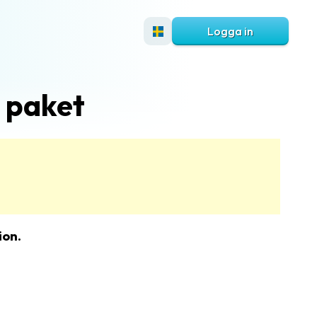
Logga in
 paket
ion.