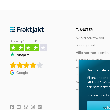
TJÄNSTER
Skicka paket & pall
Baserat på 1tn omdömen
Spåra paket
Hitta närmaste ombu
Gratis TA-system
Abonnemang
Din integritet ä
Google
Integrationer
Vi använder coo
Verktyg för utvecklar
att förstå vår
när som helst 
Automatiseringar
Läs mer om
Fr
Fraktjakts integr
Inst