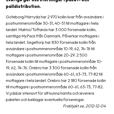
frågor
palldistribution.
&
svar
Göteborg/Härryda har 2 970 kollin kvar från avsändare i
postnummerområde 30-31, 40-51 till mottagare i hela
Ordlista
landet. Malmö/Toftanäs har 3 000 försenade kollin,
samtliga MyPack från Danmark. Påverkar mottagare i
Paketering
hela landet. Segeltorp har 830 försenade kollin från
Frakthandlingar
avsändare i postnummerområde 10-19, 62, 74-76 till
mottagare i postnummerområde 20-29. 2 500
Skrivarinställningar
försenade kollin till mottagare i postnummerområde 10-
Tulldeklarationer
19, 62, 74-76. Örebro har 3 300 försenade kollin från
avsändare i postnummerområde 60-61, 63-73, 77-82 till
Leveransvillkor
mottagare i hela landet. Örebro har 2 180 försenade kollin
till mottagare i postnummerområde 60-61, 63-73, 77-82.
Upphämtningar
Vi jobbar intensivt för att kunna hämta och leverera
Manualer
paketen och beklagar eventuella förseningar.
Fraktjakt.se, 2012-12-04
Nedladdningar