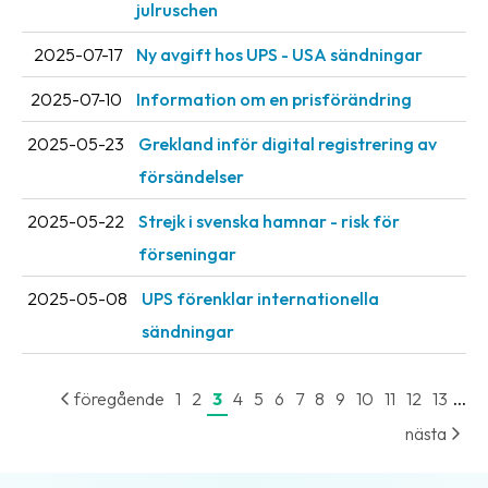
julruschen
oss
2025-07-17
Ny avgift hos UPS - USA sändningar
Villkor
2025-07-10
Information om en prisförändring
Allmänna
2025-05-23
Grekland inför digital registrering av
villkor
försändelser
Integritet
2025-05-22
Strejk i svenska hamnar - risk för
Förbjudet
förseningar
och
farligt
2025-05-08
UPS förenklar internationella
innehåll
sändningar
...
föregående
1
2
3
4
5
6
7
8
9
10
11
12
13
nästa