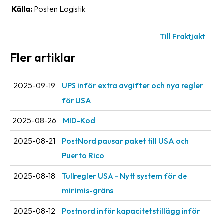
Streckkodsläsare
Källa:
Posten Logistik
Kundtjänst
Till Fraktjakt
Om
Fler artiklar
företaget
Om
2025-09-19
UPS inför extra avgifter och nya regler
Fraktjakt
för USA
Pressrum
2025-08-26
MID-Kod
Medarbetare
2025-08-21
PostNord pausar paket till USA och
Jobb
Puerto Rico
&
2025-08-18
Tullregler USA - Nytt system för de
karriär
minimis-gräns
Nyhetsarkiv
2025-08-12
Postnord inför kapacitetstillägg inför
Kontakta