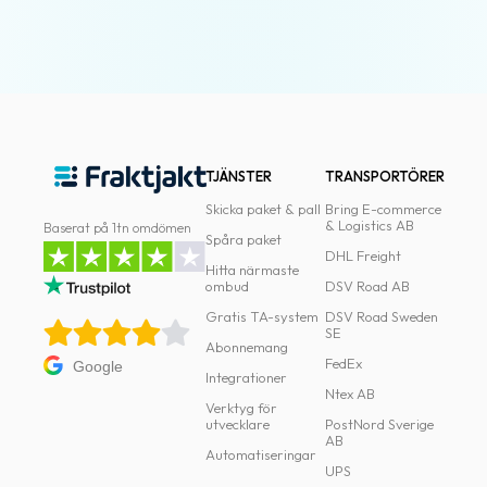
TJÄNSTER
TRANSPORTÖRER
Skicka paket & pall
Bring E-commerce
& Logistics AB
Baserat på 1tn omdömen
Spåra paket
DHL Freight
Hitta närmaste
ombud
DSV Road AB
Gratis TA-system
DSV Road Sweden
SE
Abonnemang
FedEx
Google
Integrationer
Ntex AB
Verktyg för
utvecklare
PostNord Sverige
AB
Automatiseringar
UPS