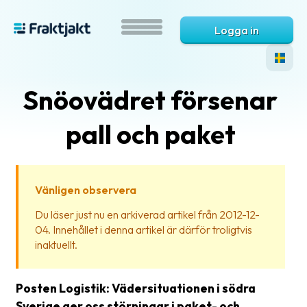
Logga in
Snöovädret försenar
pall och paket
Vänligen observera
Vad
Du läser just nu en arkiverad artikel från 2012-12-
är
04. Innehållet i denna artikel är därför troligtvis
Fraktjakt?
inaktuellt.
Hjälp?
Posten Logistik: Vädersituationen i södra
Vanliga
Sverige ger oss störningar i paket- och