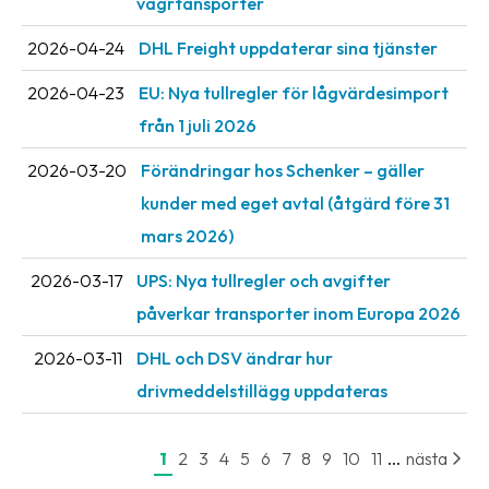
vägrtansporter
2026-04-24
DHL Freight uppdaterar sina tjänster
2026-04-23
EU: Nya tullregler för låg­värdesimport
från 1 juli 2026
2026-03-20
Förändringar hos Schenker – gäller
kunder med eget avtal (åtgärd före 31
mars 2026)
2026-03-17
UPS: Nya tullregler och avgifter
påverkar transporter inom Europa 2026
2026-03-11
DHL och DSV ändrar hur
drivmeddelstillägg uppdateras
...
1
2
3
4
5
6
7
8
9
10
11
nästa