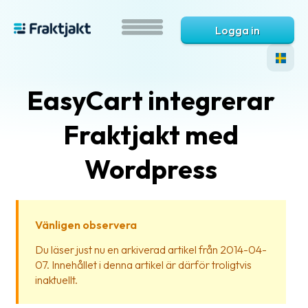
Logga in
EasyCart integrerar
Fraktjakt med
Wordpress
Vad
är
Vänligen observera
Fraktjakt?
Du läser just nu en arkiverad artikel från 2014-04-
07. Innehållet i denna artikel är därför troligtvis
Hjälp?
inaktuellt.
Vanliga