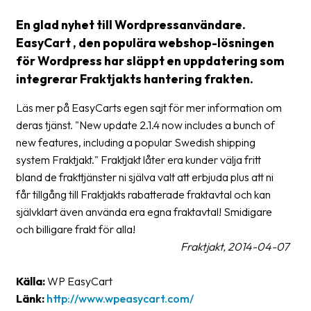
Streckkodsläsare
En glad nyhet till Wordpressanvändare.
Kundtjänst
EasyCart , den populära webshop-lösningen
för Wordpress har släppt en uppdatering som
Om
integrerar Fraktjakts hantering frakten.
företaget
Läs mer på EasyCarts egen sajt för mer information om
Om
deras tjänst. "New update 2.1.4 now includes a bunch of
Fraktjakt
new features, including a popular Swedish shipping
system Fraktjakt." Fraktjakt låter era kunder välja fritt
Pressrum
bland de frakttjänster ni själva valt att erbjuda plus att ni
Medarbetare
får tillgång till Fraktjakts rabatterade fraktavtal och kan
självklart även använda era egna fraktavtal! Smidigare
Jobb
och billigare frakt för alla!
&
Fraktjakt, 2014-04-07
karriär
Nyhetsarkiv
Källa:
WP EasyCart
Länk:
http://www.wpeasycart.com/
Kontakta