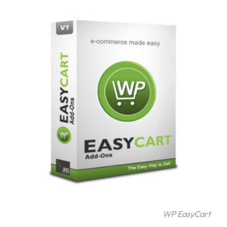
frågor
&
svar
Ordlista
Paketering
Frakthandlingar
Skrivarinställningar
Tulldeklarationer
Leveransvillkor
Upphämtningar
Manualer
Nedladdningar
WP EasyCart