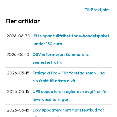
oss
Till Fraktjakt
Villkor
Fler artiklar
Allmänna
villkor
2026-06-30
EU slopar tullfrihet för e-handelspaket
under 150 euro
Integritet
2026-06-10
DSV informerar: Sommarens
Förbjudet
semestertrafik
och
farligt
2026-05-15
Fraktjakt Pro – För företag som vill ta
innehåll
sin frakt till nästa nivå
2026-05-15
UPS uppdaterar regler och avgifter för
leveransändringar
2026-05-15
DSV uppdaterar sitt tjänsteutbud för