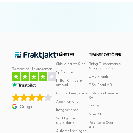
TJÄNSTER
TRANSPORTÖRER
Skicka paket & pall
Bring E-commerce
& Logistics AB
Baserat på 1tn omdömen
Spåra paket
DHL Freight
Hitta närmaste
ombud
DSV Road AB
Gratis TA-system
DSV Road Sweden
SE
Abonnemang
FedEx
Google
Integrationer
Ntex AB
Verktyg för
utvecklare
PostNord Sverige
AB
Automatiseringar