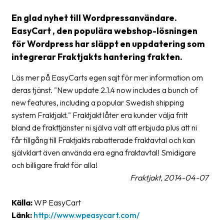
Streckkodsläsare
En glad nyhet till Wordpressanvändare.
Kundtjänst
EasyCart , den populära webshop-lösningen
för Wordpress har släppt en uppdatering som
Om
integrerar Fraktjakts hantering frakten.
företaget
Läs mer på EasyCarts egen sajt för mer information om
Om
deras tjänst. "New update 2.1.4 now includes a bunch of
Fraktjakt
new features, including a popular Swedish shipping
system Fraktjakt." Fraktjakt låter era kunder välja fritt
Pressrum
bland de frakttjänster ni själva valt att erbjuda plus att ni
Medarbetare
får tillgång till Fraktjakts rabatterade fraktavtal och kan
självklart även använda era egna fraktavtal! Smidigare
Jobb
och billigare frakt för alla!
&
Fraktjakt, 2014-04-07
karriär
Nyhetsarkiv
Källa:
WP EasyCart
Länk:
http://www.wpeasycart.com/
Kontakta