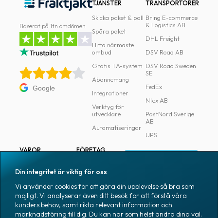
TJÄNSTER
TRANSPORTÖRER
Skicka paket & pall
Bring E-commerce
& Logistics AB
Baserat på 1tn omdömen
Spåra paket
DHL Freight
Hitta närmaste
ombud
DSV Road AB
Gratis TA-system
DSV Road Sweden
SE
Abonnemang
FedEx
Google
Integrationer
Ntex AB
Verktyg för
utvecklare
PostNord Sverige
AB
Automatiseringar
UPS
VAROR
FÖRETAG
Logga in
Samtliga varor
Om Fraktjakt
Din integritet är viktig för oss
Märkning
Pressrum
Vi använder cookies för att göra din upplevelse så bra som
Skapa konto
Emballage
Medarbetare
möjligt. Vi analyserar även ditt besök för att förstå våra
kunders behov, samt rikta relevant information och
Emballagetillbehör
Jobb & karriär
marknadsföring till dig. Du kan när som helst ändra dina val.