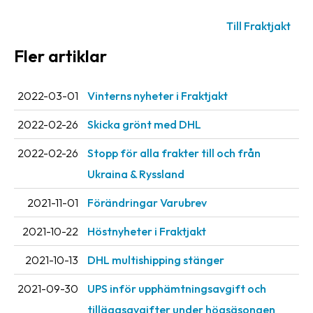
oss
Till Fraktjakt
Villkor
Fler artiklar
Allmänna
villkor
2022-03-01
Vinterns nyheter i Fraktjakt
Integritet
2022-02-26
Skicka grönt med DHL
Förbjudet
2022-02-26
Stopp för alla frakter till och från
och
Ukraina & Ryssland
farligt
innehåll
2021-11-01
Förändringar Varubrev
2021-10-22
Höstnyheter i Fraktjakt
2021-10-13
DHL multishipping stänger
2021-09-30
UPS inför upphämtningsavgift och
tilläggsavgifter under högsäsongen