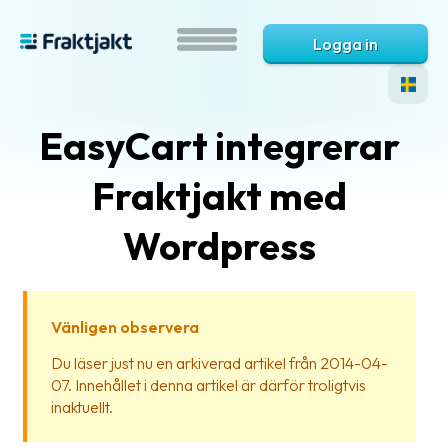
Logga in
EasyCart integrerar
Fraktjakt med
Wordpress
Vad
är
Vänligen observera
Fraktjakt?
Du läser just nu en arkiverad artikel från 2014-04-
07. Innehållet i denna artikel är därför troligtvis
Hjälp?
inaktuellt.
Vanliga