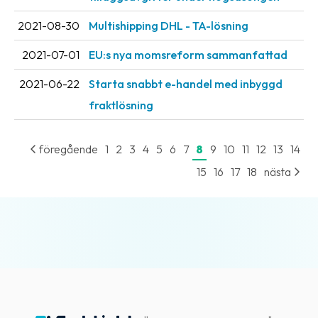
2021-08-30
Multishipping DHL - TA-lösning
2021-07-01
EU:s nya momsreform sammanfattad
2021-06-22
Starta snabbt e-handel med inbyggd
fraktlösning
föregående
1
2
3
4
5
6
7
8
9
10
11
12
13
14
15
16
17
18
nästa