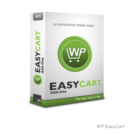
frågor
&
svar
Ordlista
Paketering
Frakthandlingar
Skrivarinställningar
Tulldeklarationer
Leveransvillkor
Upphämtningar
Manualer
Nedladdningar
WP EasyCart