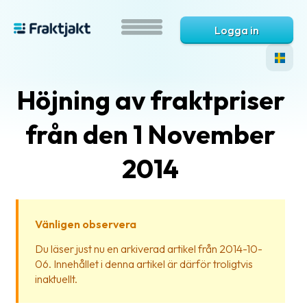
Logga in
Höjning av fraktpriser
från den 1 November
2014
Vad
är
Vänligen observera
Fraktjakt?
Du läser just nu en arkiverad artikel från 2014-10-
06. Innehållet i denna artikel är därför troligtvis
Hjälp?
inaktuellt.
Vanliga