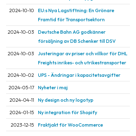
oss
2024-10-10
EU:s Nya Lagstiftning: En Grönare
Framtid för Transportsektorn
Villkor
2024-10-03
Deutsche Bahn AG godkänner
Allmänna
försäljning av DB Schenker till DSV
villkor
2024-10-03
Justeringar av priser och villkor för DHL
Integritet
Freights inrikes- och utrikestransporter
Förbjudet
och
2024-10-02
UPS - Ändringar i kapacitetsavgifter
farligt
2024-05-17
Nyheter i maj
innehåll
2024-04-11
Ny design och ny logotyp
2024-01-15
Ny integration för Shopify
2023-12-15
Fraktjakt för WooCommerce