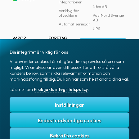
Integrationer
Ntex AB
Verktyg för
utvecklare
PostNord Sverige
AB
Automatiseringar
UPS
VAROR
FÖRETAG
Logga in
Samtliga varor
Om Fraktjakt
Din integritet är viktig för oss
Märkning
Pressrum
Vi använder cookies för att göra din upplevelse så bra som
Skapa konto
Emballage
Medarbetare
möjligt. Vi analyserar även ditt besök för att förstå våra
kunders behov, samt rikta relevant information och
Emballagetillbehör
Jobb & karriär
marknadsföring till dig. Du kan när som helst ändra dina val.
Kontorsvaror
Nyhetsarkiv
Läs mer om
Fraktjakts integritetspolicy
.
Blogg
Svenska
Kundtjänst
Inställningar
Endast nödvändiga cookies
Fraktjakts integritetspolicy
Allmänna villkor
Cookies
Copyright © 2007 – 2026 Fraktjakt AB. All rights reserved.