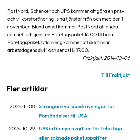
Streckkodsläsare
PostNord, Schenker och UPS kommer att göra en pris-
Kundtjänst
och villkorsförändring i sina tjänster från och med den 1
november. Bland annat kommer PostNord att ändra
Om
namnet och tjänsten Företagspaket 16.00 till bara
företaget
Företagspaket. Utlämning kommer att ske "Innan
arbetsdagens slut" och senast kl 17.00.
Om
Fraktjakt, 2014-10-06
Fraktjakt
Pressrum
Till Fraktjakt
Medarbetare
Fler artiklar
Jobb
&
2024-11-08
Strängare varubeskrivningar för
karriär
Försändelser till USA
Nyhetsarkiv
2024-10-29
UPS inför nya avgifter för felaktiga
eller saknade paketuppgifter
Kontakta