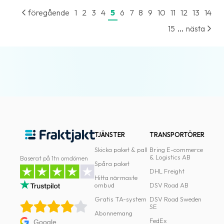
föregående
1
2
3
4
5
6
7
8
9
10
11
12
13
14
...
15
nästa
TJÄNSTER
TRANSPORTÖRER
Skicka paket & pall
Bring E-commerce
& Logistics AB
Baserat på 1tn omdömen
Spåra paket
DHL Freight
Hitta närmaste
ombud
DSV Road AB
Gratis TA-system
DSV Road Sweden
SE
Abonnemang
FedEx
Google