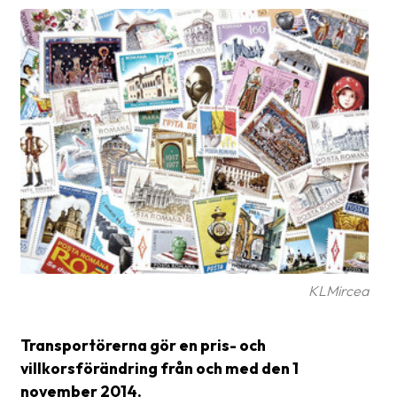
frågor
&
svar
Ordlista
Paketering
Frakthandlingar
Skrivarinställningar
Tulldeklarationer
Leveransvillkor
KLMircea
Upphämtningar
Manualer
Transportörerna gör en pris- och
villkorsförändring från och med den 1
Nedladdningar
november 2014.