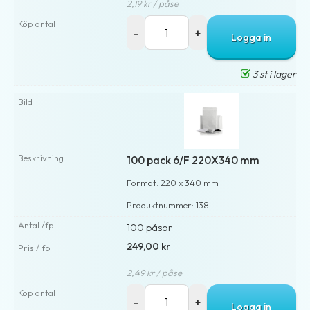
2,19 kr / påse
Logga in
3 st i lager
100 pack 6/F 220X340 mm
Format: 220 x 340 mm
Produktnummer: 138
100 påsar
249,00 kr
2,49 kr / påse
Logga in