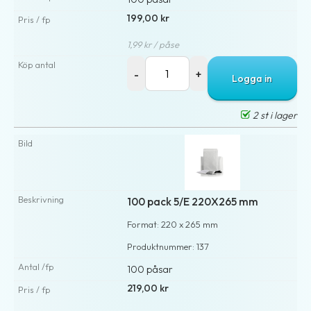
199,00 kr
1,99 kr / påse
Logga in
2 st i lager
100 pack 5/E 220X265 mm
Format: 220 x 265 mm
Produktnummer: 137
100 påsar
219,00 kr