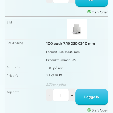
2 st i lager
100 pack 7/G 230X340 mm
Format: 230 x 340 mm
Produktnummer: 139
100 påsar
279,00 kr
2,79 kr / påse
Logga in
5 st i lager