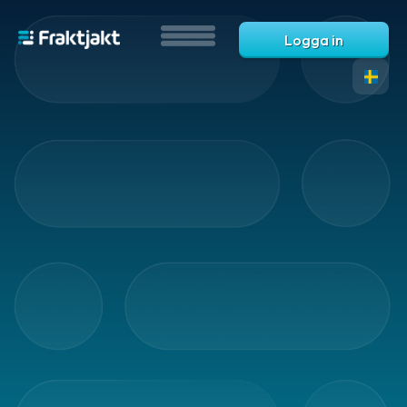
Logga in
Samtliga
varor
Märkning