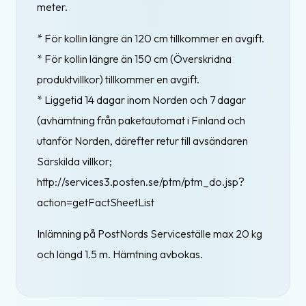
meter.
* För kollin längre än 120 cm tillkommer en avgift.
* För kollin längre än 150 cm (Överskridna
produktvillkor) tillkommer en avgift.
* Liggetid 14 dagar inom Norden och 7 dagar
(avhämtning från paketautomat i Finland och
utanför Norden, därefter retur till avsändaren
Särskilda villkor;
http://services3.posten.se/ptm/ptm_do.jsp?
action=getFactSheetList
Inlämning på PostNords Serviceställe max 20 kg
och längd 1.5 m. Hämtning avbokas.