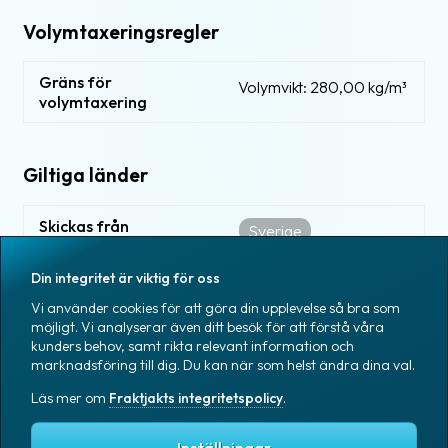
Volymtaxeringsregler
Gräns för
Volymvikt: 280,00 kg/m³
volymtaxering
Giltiga länder
Skickas från
Sverige
Skickas till
Din integritet är viktig för oss
Sverige
Vi använder cookies för att göra din upplevelse så bra som
möjligt. Vi analyserar även ditt besök för att förstå våra
kunders behov, samt rikta relevant information och
marknadsföring till dig. Du kan när som helst ändra dina val.
Läs mer om
Fraktjakts integritetspolicy
.