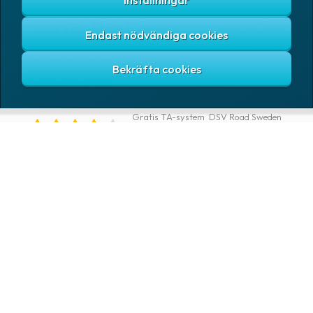
Inställningar
TJÄNSTER
TRANSPORTÖRER
Endast nödvändiga cookies
Skicka paket & pall
Bring E-commerce
& Logistics AB
Baserat på 1tn omdömen
Spåra paket
DHL Freight
Hitta närmaste
ombud
DSV Road AB
Gratis TA-system
DSV Road Sweden
SE
Abonnemang
FedEx
Google
Integrationer
Ntex AB
Verktyg för
utvecklare
PostNord Sverige
AB
Automatiseringar
UPS
VAROR
FÖRETAG
Logga in
Samtliga varor
Om Fraktjakt
Märkning
Pressrum
Skapa konto
Emballage
Medarbetare