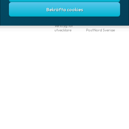
Gratis TA-system
DSV Road Sweden
SE
Abonnemang
FedEx
Google
Integrationer
Ntex AB
Verktyg för
utvecklare
PostNord Sverige
AB
Automatiseringar
UPS
VAROR
FÖRETAG
Logga in
Samtliga varor
Om Fraktjakt
Märkning
Pressrum
Skapa konto
Emballage
Medarbetare
Emballagetillbehör
Jobb & karriär
Kontorsvaror
Nyhetsarkiv
Blogg
Svenska
Kundtjänst