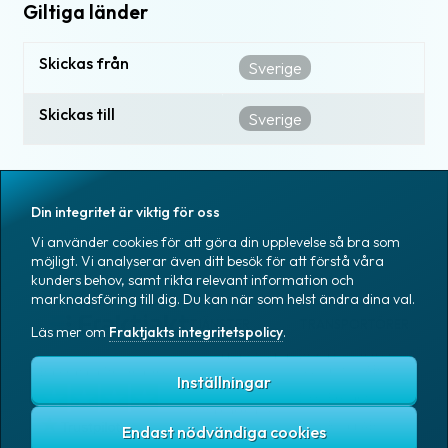
Giltiga länder
Skickas från
Sverige
Skickas till
Sverige
Din integritet är viktig för oss
Vi använder cookies för att göra din upplevelse så bra som
möjligt. Vi analyserar även ditt besök för att förstå våra
kunders behov, samt rikta relevant information och
marknadsföring till dig. Du kan när som helst ändra dina val.
TJÄNSTER
TRANSPORTÖRER
Läs mer om
Fraktjakts integritetspolicy
.
Skicka paket & pall
Bring E-commerce
& Logistics AB
Baserat på 1tn omdömen
Inställningar
Spåra paket
DHL Freight
Hitta närmaste
ombud
DSV Road AB
Endast nödvändiga cookies