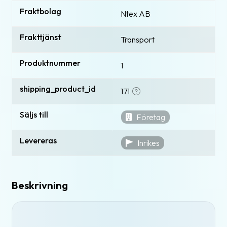
Fraktbolag
Ntex AB
Frakttjänst
Transport
Produktnummer
1
shipping_product_id
171
Säljs till
Företag
Levereras
Inrikes
Beskrivning