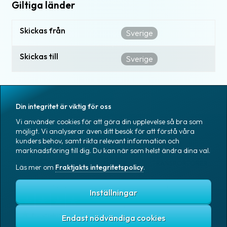
Giltiga länder
Skickas från
Sverige
Skickas till
Sverige
Din integritet är viktig för oss
Vi använder cookies för att göra din upplevelse så bra som
möjligt. Vi analyserar även ditt besök för att förstå våra
kunders behov, samt rikta relevant information och
marknadsföring till dig. Du kan när som helst ändra dina val.
TJÄNSTER
TRANSPORTÖRER
Läs mer om
Fraktjakts integritetspolicy
.
Skicka paket & pall
Bring E-commerce
& Logistics AB
Baserat på 1tn omdömen
Inställningar
Spåra paket
DHL Freight
Hitta närmaste
ombud
DSV Road AB
Endast nödvändiga cookies