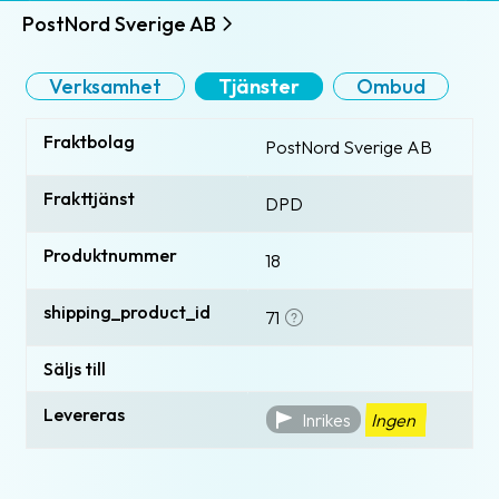
PostNord Sverige AB
Verksamhet
Tjänster
Ombud
Fraktbolag
PostNord Sverige AB
Frakttjänst
DPD
Produktnummer
18
shipping_product_id
71
Säljs till
Levereras
Inrikes
Ingen