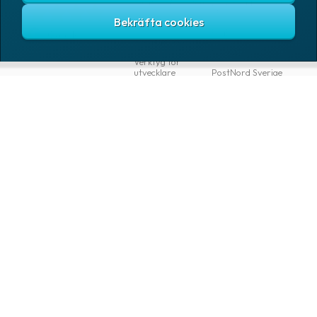
Gratis TA-system
DSV Road Sweden
SE
Abonnemang
FedEx
Google
Integrationer
Ntex AB
Verktyg för
utvecklare
PostNord Sverige
AB
Automatiseringar
UPS
VAROR
FÖRETAG
Logga in
Samtliga varor
Om Fraktjakt
Märkning
Pressrum
Skapa konto
Emballage
Medarbetare
Emballagetillbehör
Jobb & karriär
Kontorsvaror
Nyhetsarkiv
Blogg
Svenska
Kundtjänst