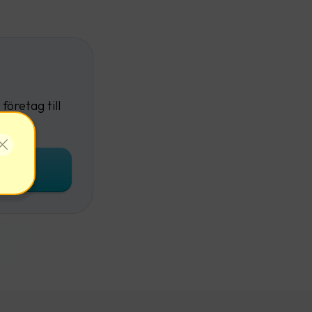
företag till
onto