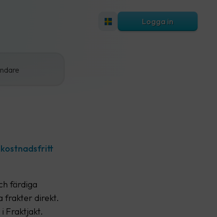
Logga in
ändare
 kostnadsfritt
ch färdiga
 frakter direkt.
i Fraktjakt.