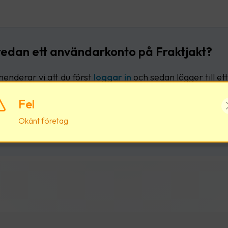
redan ett användarkonto på Fraktjakt?
nderar vi att du först
loggar in
och sedan lägger till ett 
liga användarkonto.
Fel
Okänt företag
Logga in
Skapa nytt användark