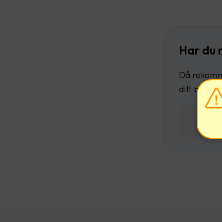
Har du 
Då rekomme
ditt befint