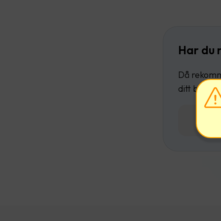
Har du 
Då rekomme
ditt befint