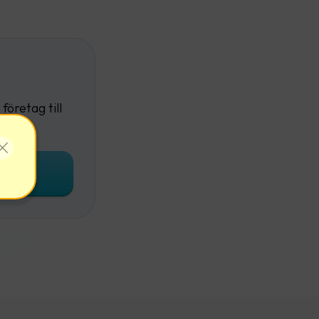
företag till
onto