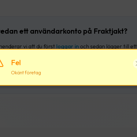
redan ett användarkonto på Fraktjakt?
nderar vi att du först
loggar in
och sedan lägger till ett 
liga användarkonto.
Fel
Okänt företag
Logga in
Skapa nytt användark