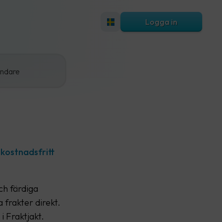
Logga in
ändare
 kostnadsfritt
ch färdiga
 frakter direkt.
i Fraktjakt.