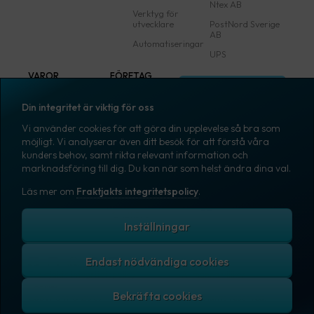
Ntex AB
Verktyg för
utvecklare
PostNord Sverige
AB
Automatiseringar
UPS
VAROR
FÖRETAG
Logga in
Samtliga varor
Om Fraktjakt
Din integritet är viktig för oss
Märkning
Pressrum
Vi använder cookies för att göra din upplevelse så bra som
Skapa konto
Emballage
Medarbetare
möjligt. Vi analyserar även ditt besök för att förstå våra
kunders behov, samt rikta relevant information och
Emballagetillbehör
Jobb & karriär
marknadsföring till dig. Du kan när som helst ändra dina val.
Kontorsvaror
Nyhetsarkiv
Läs mer om
Fraktjakts integritetspolicy
.
Blogg
Svenska
Kundtjänst
Inställningar
Endast nödvändiga cookies
Fraktjakts integritetspolicy
Allmänna villkor
Cookies
Copyright © 2007 – 2026 Fraktjakt AB. All rights reserved.