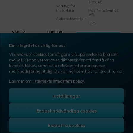
Ntex AB
Verktyg för
utvecklare
PostNord Sverige
AB
Automatiseringar
UPS
VAROR
FÖRETAG
Logga in
Samtliga varor
Om Fraktjakt
Din integritet är viktig för oss
Märkning
Pressrum
Vi använder cookies för att göra din upplevelse så bra som
Skapa konto
Emballage
Medarbetare
möjligt. Vi analyserar även ditt besök för att förstå våra
kunders behov, samt rikta relevant information och
Emballagetillbehör
Jobb & karriär
marknadsföring till dig. Du kan när som helst ändra dina val.
Kontorsvaror
Nyhetsarkiv
Läs mer om
Fraktjakts integritetspolicy
.
Blogg
Svenska
Kundtjänst
Inställningar
Endast nödvändiga cookies
Fraktjakts integritetspolicy
Allmänna villkor
Cookies
Copyright © 2007 – 2026 Fraktjakt AB. All rights reserved.