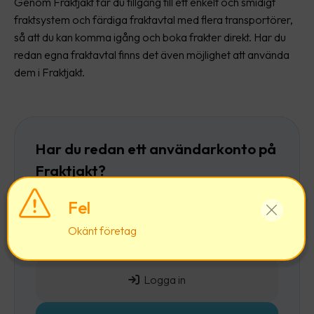
Genom Fraktjakt får du tillgång till ett enkelt och smidigt
fraktsystem och färdiga fraktavtal med flera transportörer,
så att du kan komma igång och boka frakter direkt. Har du
redan egna fraktavtal finns det även möjlighet att använda
dem i Fraktjakt.
Har du redan ett användarkonto på
Fraktjakt?
Då rekommenderar vi att du först
loggar in
och
Fel
sedan lägger till ett företag till ditt befintliga
Okänt företag
användarkonto.
Logga in