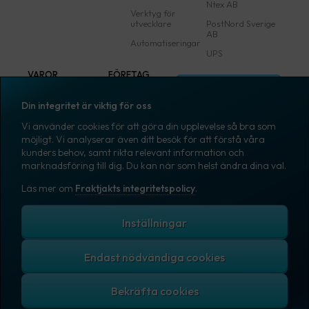
Ntex AB
Verktyg för
utvecklare
PostNord Sverige
AB
Automatiseringar
UPS
VAROR
FÖRETAG
Logga in
Samtliga varor
Om Fraktjakt
Din integritet är viktig för oss
Märkning
Pressrum
Vi använder cookies för att göra din upplevelse så bra som
Skapa konto
Emballage
Medarbetare
möjligt. Vi analyserar även ditt besök för att förstå våra
kunders behov, samt rikta relevant information och
Emballagetillbehör
Jobb & karriär
marknadsföring till dig. Du kan när som helst ändra dina val.
Kontorsvaror
Nyhetsarkiv
Läs mer om
Fraktjakts integritetspolicy
.
Blogg
Svenska
Kundtjänst
Inställningar
Endast nödvändiga cookies
Fraktjakts integritetspolicy
Allmänna villkor
Cookies
Copyright © 2007 – 2026 Fraktjakt AB. All rights reserved.