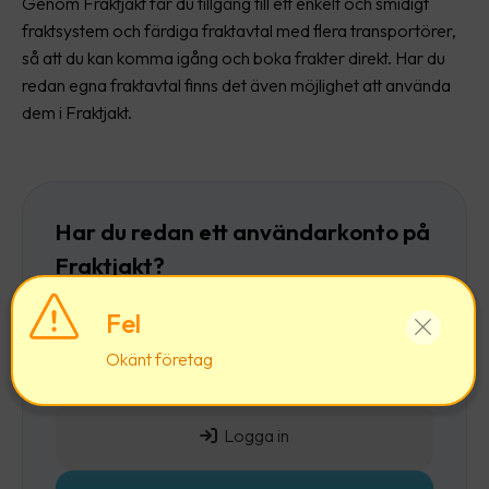
Genom Fraktjakt får du tillgång till ett enkelt och smidigt
fraktsystem och färdiga fraktavtal med flera transportörer,
så att du kan komma igång och boka frakter direkt. Har du
redan egna fraktavtal finns det även möjlighet att använda
dem i Fraktjakt.
Har du redan ett användarkonto på
Fraktjakt?
Då rekommenderar vi att du först
loggar in
och
Fel
sedan lägger till ett företag till ditt befintliga
Okänt företag
användarkonto.
Logga in