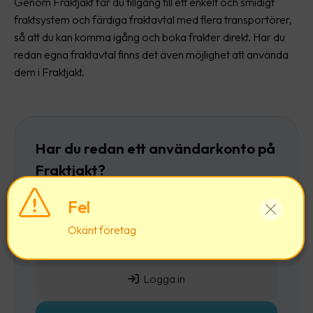
Genom Fraktjakt får du tillgång till ett enkelt och smidigt
fraktsystem och färdiga fraktavtal med flera transportörer,
så att du kan komma igång och boka frakter direkt. Har du
redan egna fraktavtal finns det även möjlighet att använda
dem i Fraktjakt.
Har du redan ett användarkonto på
Fraktjakt?
Då rekommenderar vi att du först
loggar in
och
Fel
sedan lägger till ett företag till ditt befintliga
Okänt företag
användarkonto.
Logga in