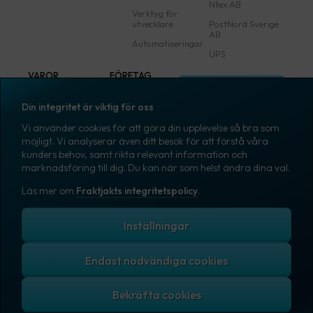
Ntex AB
Verktyg för
utvecklare
PostNord Sverige
AB
Automatiseringar
UPS
VAROR
FÖRETAG
Logga in
Samtliga varor
Om Fraktjakt
Din integritet är viktig för oss
Märkning
Pressrum
Vi använder cookies för att göra din upplevelse så bra som
Skapa konto
Emballage
Medarbetare
möjligt. Vi analyserar även ditt besök för att förstå våra
kunders behov, samt rikta relevant information och
Emballagetillbehör
Jobb & karriär
marknadsföring till dig. Du kan när som helst ändra dina val.
Kontorsvaror
Nyhetsarkiv
Läs mer om
Fraktjakts integritetspolicy
.
Blogg
Svenska
Kundtjänst
Inställningar
Endast nödvändiga cookies
Fraktjakts integritetspolicy
Allmänna villkor
Cookies
Copyright © 2007 – 2026 Fraktjakt AB. All rights reserved.