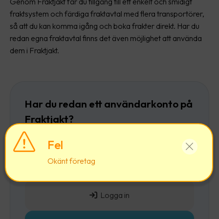
Genom Fraktjakt får du tillgång till ett enkelt och smidigt
fraktsystem och färdiga fraktavtal med flera transportörer,
så att du kan komma igång och boka frakter direkt. Har du
redan egna fraktavtal finns det även möjlighet att använda
dem i Fraktjakt.
Har du redan ett användarkonto på
Fraktjakt?
Då rekommenderar vi att du först
loggar in
och
Fel
sedan lägger till ett företag till ditt befintliga
Okänt företag
användarkonto.
Logga in