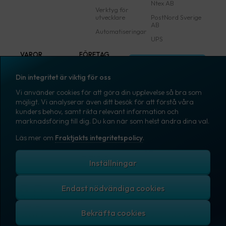
Ntex AB
Verktyg för
utvecklare
PostNord Sverige
AB
Automatiseringar
UPS
VAROR
FÖRETAG
Logga in
Samtliga varor
Om Fraktjakt
Din integritet är viktig för oss
Märkning
Pressrum
Vi använder cookies för att göra din upplevelse så bra som
Skapa konto
Emballage
Medarbetare
möjligt. Vi analyserar även ditt besök för att förstå våra
kunders behov, samt rikta relevant information och
Emballagetillbehör
Jobb & karriär
marknadsföring till dig. Du kan när som helst ändra dina val.
Kontorsvaror
Nyhetsarkiv
Läs mer om
Fraktjakts integritetspolicy
.
Blogg
Svenska
Kundtjänst
Inställningar
Endast nödvändiga cookies
Fraktjakts integritetspolicy
Allmänna villkor
Cookies
Copyright © 2007 – 2026 Fraktjakt AB. All rights reserved.