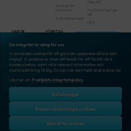
Ntex AB
Verktyg för
utvecklare
PostNord Sverige
AB
Automatiseringar
UPS
VAROR
FÖRETAG
Logga in
Samtliga varor
Om Fraktjakt
Din integritet är viktig för oss
Märkning
Pressrum
Vi använder cookies för att göra din upplevelse så bra som
Skapa konto
Emballage
Medarbetare
möjligt. Vi analyserar även ditt besök för att förstå våra
kunders behov, samt rikta relevant information och
Emballagetillbehör
Jobb & karriär
marknadsföring till dig. Du kan när som helst ändra dina val.
Kontorsvaror
Nyhetsarkiv
Läs mer om
Fraktjakts integritetspolicy
.
Blogg
Svenska
Kundtjänst
Inställningar
Endast nödvändiga cookies
Fraktjakts integritetspolicy
Allmänna villkor
Cookies
Copyright © 2007 – 2026 Fraktjakt AB. All rights reserved.