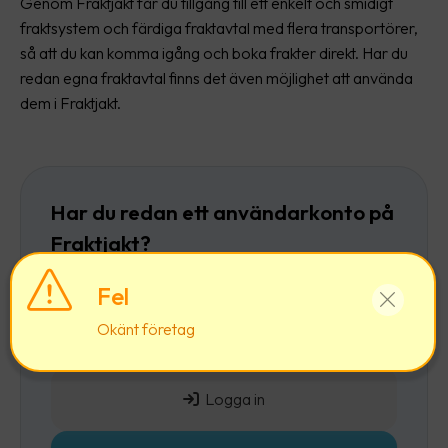
Genom Fraktjakt får du tillgång till ett enkelt och smidigt
fraktsystem och färdiga fraktavtal med flera transportörer,
så att du kan komma igång och boka frakter direkt. Har du
redan egna fraktavtal finns det även möjlighet att använda
dem i Fraktjakt.
Har du redan ett användarkonto på
Fraktjakt?
Då rekommenderar vi att du först
loggar in
och
Fel
sedan lägger till ett företag till ditt befintliga
Okänt företag
användarkonto.
Logga in