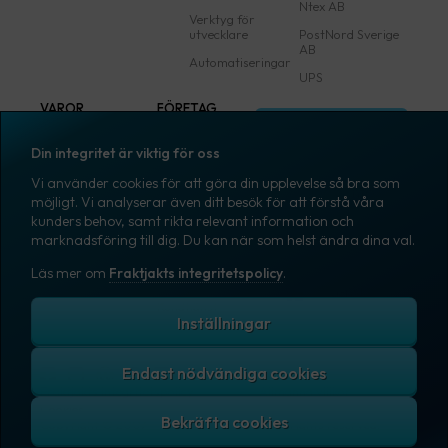
Ntex AB
Verktyg för
utvecklare
PostNord Sverige
AB
Automatiseringar
UPS
VAROR
FÖRETAG
Logga in
Samtliga varor
Om Fraktjakt
Din integritet är viktig för oss
Märkning
Pressrum
Vi använder cookies för att göra din upplevelse så bra som
Skapa konto
Emballage
Medarbetare
möjligt. Vi analyserar även ditt besök för att förstå våra
kunders behov, samt rikta relevant information och
Emballagetillbehör
Jobb & karriär
marknadsföring till dig. Du kan när som helst ändra dina val.
Kontorsvaror
Nyhetsarkiv
Läs mer om
Fraktjakts integritetspolicy
.
Blogg
Svenska
Kundtjänst
Inställningar
Endast nödvändiga cookies
Fraktjakts integritetspolicy
Allmänna villkor
Cookies
Copyright © 2007 – 2026 Fraktjakt AB. All rights reserved.