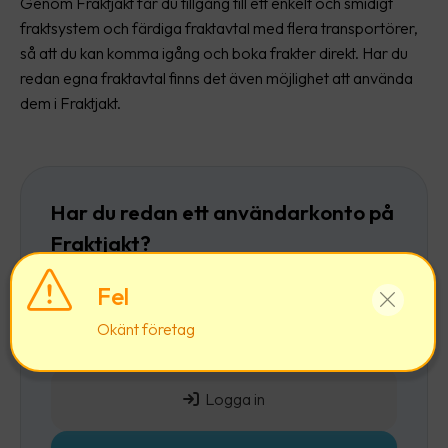
Genom Fraktjakt får du tillgång till ett enkelt och smidigt
fraktsystem och färdiga fraktavtal med flera transportörer,
så att du kan komma igång och boka frakter direkt. Har du
redan egna fraktavtal finns det även möjlighet att använda
dem i Fraktjakt.
Har du redan ett användarkonto på
Fraktjakt?
Då rekommenderar vi att du först
loggar in
och
Fel
sedan lägger till ett företag till ditt befintliga
Okänt företag
användarkonto.
Logga in