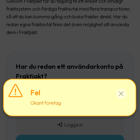
Genom Fraktjakt får du tillgång till ett enkelt och smidigt
fraktsystem och färdiga fraktavtal med flera transportörer,
så att du kan komma igång och boka frakter direkt. Har du
redan egna fraktavtal finns det även möjlighet att använda
dem i Fraktjakt.
Har du redan ett användarkonto på
Fraktjakt?
Då rekommenderar vi att du först
loggar in
och
Fel
sedan lägger till ett företag till ditt befintliga
Okänt företag
användarkonto.
Logga in