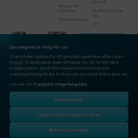
Ntex AB
Verktyg för
utvecklare
PostNord Sverige
AB
Automatiseringar
UPS
VAROR
FÖRETAG
Logga in
Samtliga varor
Om Fraktjakt
Din integritet är viktig för oss
Märkning
Pressrum
Vi använder cookies för att göra din upplevelse så bra som
Skapa konto
Emballage
Medarbetare
möjligt. Vi analyserar även ditt besök för att förstå våra
kunders behov, samt rikta relevant information och
Emballagetillbehör
Jobb & karriär
marknadsföring till dig. Du kan när som helst ändra dina val.
Kontorsvaror
Nyhetsarkiv
Läs mer om
Fraktjakts integritetspolicy
.
Blogg
Svenska
Kundtjänst
Inställningar
Endast nödvändiga cookies
Fraktjakts integritetspolicy
Allmänna villkor
Cookies
Copyright © 2007 – 2026 Fraktjakt AB. All rights reserved.