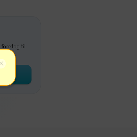
företag till
onto