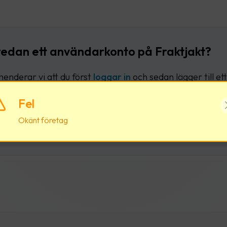
redan ett användarkonto på Fraktjakt?
nderar vi att du först
loggar in
och sedan lägger till ett 
liga användarkonto.
Fel
Okänt företag
Logga in
Skapa nytt användark