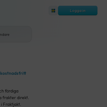
Logga in
ändare
 kostnadsfritt
ch färdiga
 frakter direkt.
i Fraktjakt.