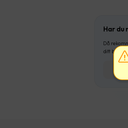
Har du 
Då rekomme
ditt befint