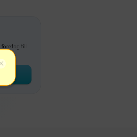
företag till
onto