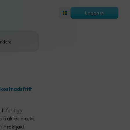
Logga in
ändare
 kostnadsfritt
ch färdiga
 frakter direkt.
i Fraktjakt.