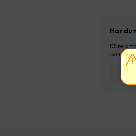
Har du 
Då rekomme
ditt befint