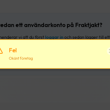
redan ett användarkonto på Fraktjakt?
nderar vi att du först
loggar in
och sedan lägger till ett 
liga användarkonto.
Fel
Okänt företag
Logga in
Skapa nytt användark