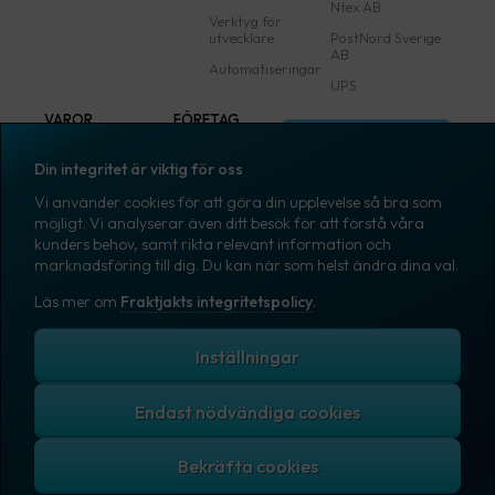
Ntex AB
Verktyg för
utvecklare
PostNord Sverige
AB
Automatiseringar
UPS
VAROR
FÖRETAG
Logga in
Samtliga varor
Om Fraktjakt
Din integritet är viktig för oss
Märkning
Pressrum
Vi använder cookies för att göra din upplevelse så bra som
Skapa konto
Emballage
Medarbetare
möjligt. Vi analyserar även ditt besök för att förstå våra
kunders behov, samt rikta relevant information och
Emballagetillbehör
Jobb & karriär
marknadsföring till dig. Du kan när som helst ändra dina val.
Kontorsvaror
Nyhetsarkiv
Läs mer om
Fraktjakts integritetspolicy
.
Blogg
Svenska
Kundtjänst
Inställningar
Endast nödvändiga cookies
Fraktjakts integritetspolicy
Allmänna villkor
Cookies
Copyright © 2007 – 2026 Fraktjakt AB. All rights reserved.