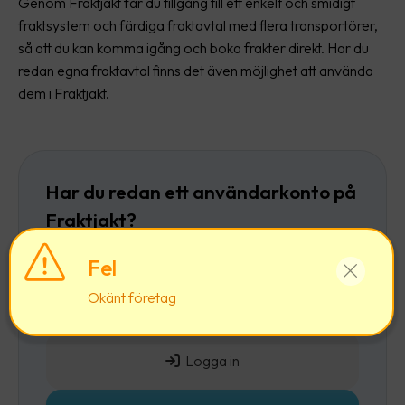
Genom Fraktjakt får du tillgång till ett enkelt och smidigt
fraktsystem och färdiga fraktavtal med flera transportörer,
så att du kan komma igång och boka frakter direkt. Har du
redan egna fraktavtal finns det även möjlighet att använda
dem i Fraktjakt.
Har du redan ett användarkonto på
Fraktjakt?
Då rekommenderar vi att du först
loggar in
och
Fel
sedan lägger till ett företag till ditt befintliga
Okänt företag
användarkonto.
Logga in