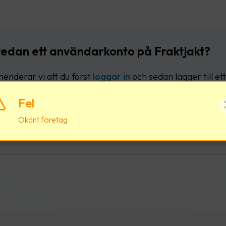
redan ett användarkonto på Fraktjakt?
nderar vi att du först
loggar in
och sedan lägger till ett 
liga användarkonto.
Fel
Okänt företag
Logga in
Skapa nytt användark