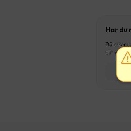
Har du 
Då rekomme
ditt befint