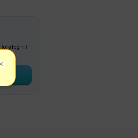
företag till
onto