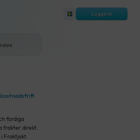
Logga in
ändare
 kostnadsfritt
ch färdiga
 frakter direkt.
i Fraktjakt.