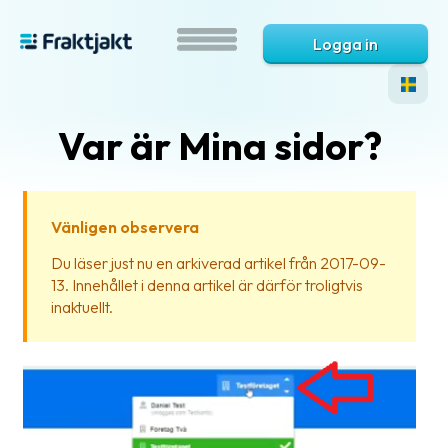
Logga in
Var är Mina sidor?
Vänligen observera
Du läser just nu en arkiverad artikel från 2017-09-
13. Innehållet i denna artikel är därför troligtvis
Vad
inaktuellt.
är
Fraktjakt?
Hjälp?
Vanliga