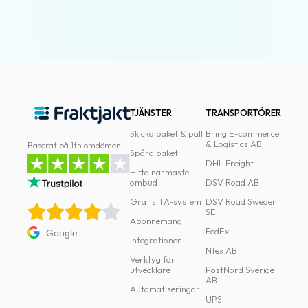
TJÄNSTER
TRANSPORTÖRER
Skicka paket & pall
Bring E-commerce
& Logistics AB
Baserat på 1tn omdömen
Spåra paket
DHL Freight
Hitta närmaste
ombud
DSV Road AB
Gratis TA-system
DSV Road Sweden
SE
Abonnemang
FedEx
Google
Integrationer
Ntex AB
Verktyg för
utvecklare
PostNord Sverige
AB
Automatiseringar
UPS