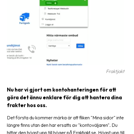
frågor
&
svar
Ordlista
Paketering
Frakthandlingar
Skrivarinställningar
Fraktjakt
Tulldeklarationer
Nu har vi gjort om kontohanteringen för att
Leveransvillkor
göra det ännu enklare för dig att hantera dina
Upphämtningar
frakter hos oss.
Manualer
Det första du kommer märka är att fliken "Mina sidor" inte
längre finns utan den har ersatts av "kontoväljaren". Du
Nedladdningar
hittar den högst upp till höger på Fraktjakt.se. Högst upp till