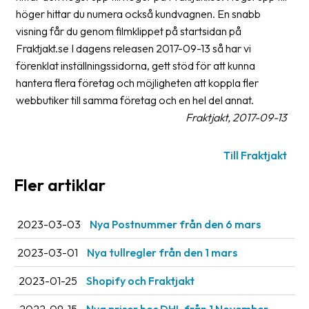
Streckkodsläsare
höger hittar du numera också kundvagnen. En snabb
visning får du genom filmklippet på startsidan på
Kundtjänst
Fraktjakt.se I dagens releasen 2017-09-13 så har vi
förenklat inställningssidorna, gett stöd för att kunna
Om
hantera flera företag och möjligheten att koppla fler
företaget
webbutiker till samma företag och en hel del annat.
Fraktjakt, 2017-09-13
Om
Fraktjakt
Till Fraktjakt
Pressrum
Fler artiklar
Medarbetare
Jobb
2023-03-03
Nya Postnummer från den 6 mars
&
karriär
2023-03-01
Nya tullregler från den 1 mars
Nyhetsarkiv
2023-01-25
Shopify och Fraktjakt
Kontakta