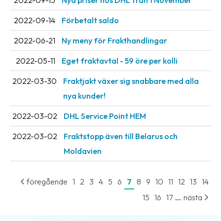
2022-09-15
Nya priser hos DHL från 1 November
oss
2022-09-14
Förbetalt saldo
Villkor
2022-06-21
Ny meny för Frakthandlingar
Allmänna
2022-05-11
Eget fraktavtal - 59 öre per kolli
villkor
2022-03-30
Fraktjakt växer sig snabbare med alla
Integritet
nya kunder!
Förbjudet
2022-03-02
DHL Service Point HEM
och
farligt
2022-03-02
Fraktstopp även till Belarus och
innehåll
Moldavien
föregående
1
2
3
4
5
6
7
8
9
10
11
12
13
14
...
15
16
17
nästa