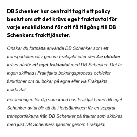
Streckkodsläsare
DB Schenker har centralt tagit ett policy
Kundtjänst
beslut om att det krävs eget fraktavtal för
varje enskild kund för att få tillgång till DB
Om
Schenkers frakttjänster.
företaget
Önskar du fortsätta använda DB Schenker som ett
Om
transportalternativ genom Fraktjakt efter den
3:e oktober
Fraktjakt
krävs därför
ett eget fraktavtal
med DB Schenker. Det är
Pressrum
ingen skillnad i Fraktjakts bokningsprocess och/eller
funktioner om du bokar på egna eller via Fraktjakts
Medarbetare
fraktavtal.
Jobb
Förändringen för dig som kund hos Fraktjakt med ditt eget
&
Schenker avtal blir att du i fortsättningen får en separat
karriär
transportfaktura från DB Schenker på frakter som skickas
Nyhetsarkiv
med just DB Schenkers tjänster genom Fraktjakt.
Kontakta