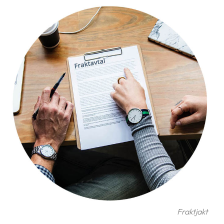
frågor
&
svar
Ordlista
Paketering
Frakthandlingar
Skrivarinställningar
Tulldeklarationer
Leveransvillkor
Upphämtningar
Manualer
Nedladdningar
Fraktjakt