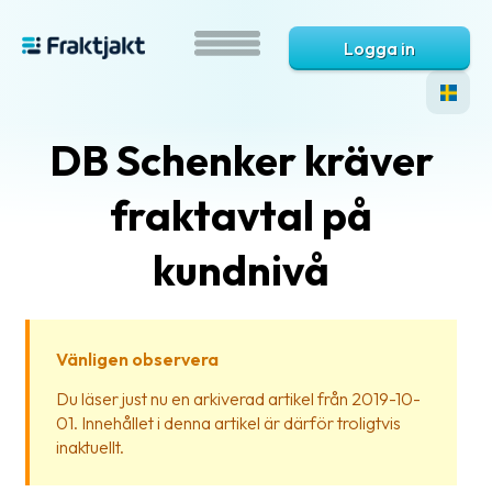
Logga in
DB Schenker kräver
fraktavtal på
kundnivå
Vad
är
Vänligen observera
Fraktjakt?
Du läser just nu en arkiverad artikel från 2019-10-
01. Innehållet i denna artikel är därför troligtvis
Hjälp?
inaktuellt.
Vanliga