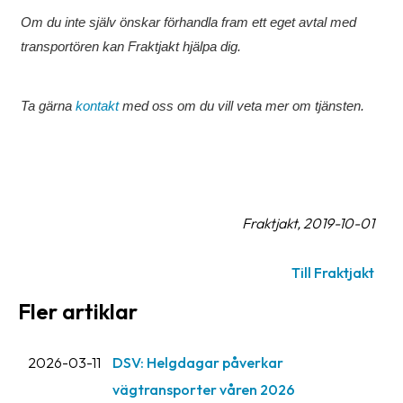
oss
Om du inte själv önskar förhandla fram ett eget avtal med
transportören kan Fraktjakt hjälpa dig.
Villkor
Allmänna
Ta gärna
kontakt
med oss om du vill veta mer om tjänsten.
villkor
Integritet
Förbjudet
och
Fraktjakt, 2019-10-01
farligt
innehåll
Till Fraktjakt
Fler artiklar
2026-03-11
DSV: Helgdagar påverkar
vägtransporter våren 2026