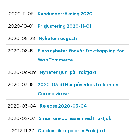
Streckkodsläsare
2020-11-05
Kundundersökning 2020
Kundtjänst
2020-10-01
Prisjustering 2020-11-01
Om
företaget
2020-08-28
Nyheter i augusti
2020-08-19
Flera nyheter för vår fraktkoppling för
Om
Fraktjakt
WooCommerce
Pressrum
2020-06-09
Nyheter i juni på Fraktjakt
Medarbetare
2020-03-18
2020-03-31 Hur påverkas frakter av
Corona viruset
Jobb
&
2020-03-04
Release 2020-03-04
karriär
2020-02-07
Smartare adresser med Fraktjakt
Nyhetsarkiv
2019-11-27
Quickbutik kopplar in Fraktjakt
Kontakta