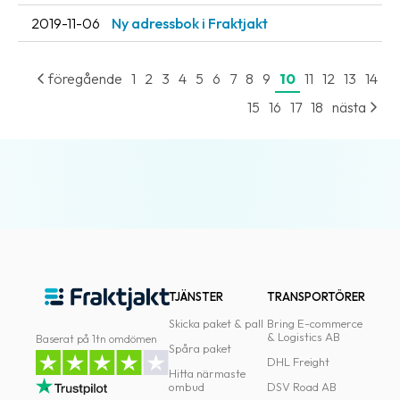
oss
2019-11-06
Ny adressbok i Fraktjakt
Villkor
föregående
1
2
3
4
5
6
7
8
9
10
11
12
13
14
Allmänna
15
16
17
18
nästa
villkor
Integritet
Förbjudet
och
farligt
innehåll
TJÄNSTER
TRANSPORTÖRER
Skicka paket & pall
Bring E-commerce
& Logistics AB
Baserat på 1tn omdömen
Spåra paket
DHL Freight
Hitta närmaste
ombud
DSV Road AB