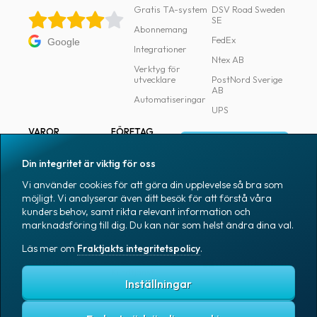
Gratis TA-system
DSV Road Sweden
SE
Abonnemang
FedEx
Google
Integrationer
Ntex AB
Verktyg för
utvecklare
PostNord Sverige
AB
Automatiseringar
UPS
VAROR
FÖRETAG
Logga in
Samtliga varor
Om Fraktjakt
Din integritet är viktig för oss
Märkning
Pressrum
Vi använder cookies för att göra din upplevelse så bra som
Skapa konto
Emballage
Medarbetare
möjligt. Vi analyserar även ditt besök för att förstå våra
kunders behov, samt rikta relevant information och
Emballagetillbehör
Jobb & karriär
marknadsföring till dig. Du kan när som helst ändra dina val.
Kontorsvaror
Nyhetsarkiv
Läs mer om
Fraktjakts integritetspolicy
.
Blogg
Svenska
Kundtjänst
Inställningar