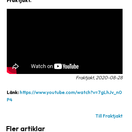
Fraktjakt.
frågor
&
svar
Ordlista
Paketering
Frakthandlingar
Skrivarinställningar
Tulldeklarationer
Fraktjakt, 2020-08-28
Leveransvillkor
Länk:
https://www.youtube.com/watch?v=7gLhJv_n0
P4
Upphämtningar
Manualer
Till Fraktjakt
Nedladdningar
Fler artiklar