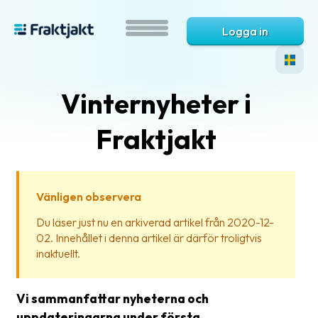
Logga in
Vinternyheter i
Fraktjakt
Vänligen observera
Vad
Du läser just nu en arkiverad artikel från 2020-12-
är
02. Innehållet i denna artikel är därför troligtvis
Fraktjakt?
inaktuellt.
Hjälp?
Vi sammanfattar nyheterna och
Vanliga
uppdateringarna under första