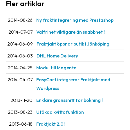
Fler artiklar
Streckkodsläsare
Kundtjänst
2014-08-26
Ny fraktintegrering med Prestashop
Om
2014-07-07
Valfrihet viktigare än snabbhet !
företaget
2014-06-09
Fraktjakt öppnar butik i Jönköping
Om
2014-06-03
DHL Home Delivery
Fraktjakt
2014-04-25
Modul till Magento
Pressrum
2014-04-07
EasyCart integrerar Fraktjakt med
Medarbetare
Wordpress
Jobb
&
2013-11-20
Enklare gränssnitt för bokning !
karriär
2013-08-23
Utökad kvittofunktion
Nyhetsarkiv
2013-06-18
Fraktjakt 2.0!
Kontakta