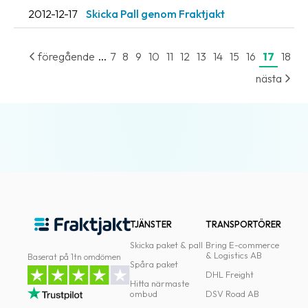
oss
2012-12-17
Skicka Pall genom Fraktjakt
Villkor
...
föregående
7
8
9
10
11
12
13
14
15
16
17
18
Allmänna
nästa
villkor
Integritet
Förbjudet
och
farligt
innehåll
TJÄNSTER
TRANSPORTÖRER
Skicka paket & pall
Bring E-commerce
& Logistics AB
Baserat på 1tn omdömen
Spåra paket
DHL Freight
Hitta närmaste
ombud
DSV Road AB