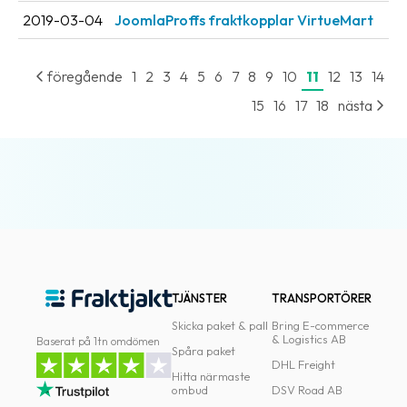
2019-03-04
JoomlaProffs fraktkopplar VirtueMart
föregående
1
2
3
4
5
6
7
8
9
10
11
12
13
14
15
16
17
18
nästa
TJÄNSTER
TRANSPORTÖRER
Skicka paket & pall
Bring E-commerce
& Logistics AB
Baserat på 1tn omdömen
Spåra paket
DHL Freight
Hitta närmaste
ombud
DSV Road AB