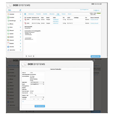
frågor
&
svar
Ordlista
Paketering
Frakthandlingar
Skrivarinställningar
Tulldeklarationer
Leveransvillkor
Upphämtningar
Manualer
Nedladdningar