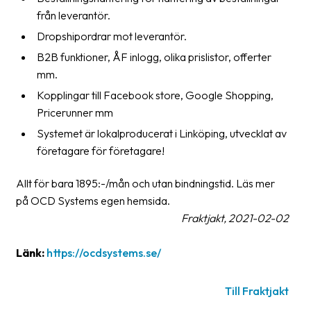
oss
från leverantör.
Dropshipordrar mot leverantör.
Villkor
B2B funktioner, ÅF inlogg, olika prislistor, offerter
mm.
Allmänna
Kopplingar till Facebook store, Google Shopping,
villkor
Pricerunner mm
Integritet
Systemet är lokalproducerat i Linköping, utvecklat av
företagare för företagare!
Förbjudet
och
Allt för bara 1895:-/mån och utan bindningstid. Läs mer
farligt
på OCD Systems egen hemsida.
innehåll
Fraktjakt, 2021-02-02
Länk:
https://ocdsystems.se/
Till Fraktjakt