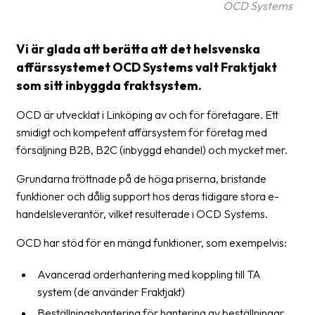
OCD Systems
Streckkodsläsare
Kundtjänst
Vi är glada att berätta att det helsvenska
affärssystemet OCD Systems valt Fraktjakt
Om
som sitt inbyggda fraktsystem.
företaget
OCD är utvecklat i Linköping av och för företagare. Ett
Om
smidigt och kompetent affärsystem för företag med
Fraktjakt
försäljning B2B, B2C (inbyggd ehandel) och mycket mer.
Pressrum
Grundarna tröttnade på de höga priserna, bristande
Medarbetare
funktioner och dålig support hos deras tidigare stora e-
handelsleverantör, vilket resulterade i OCD Systems.
Jobb
&
OCD har stöd för en mängd funktioner, som exempelvis:
karriär
Avancerad orderhantering med koppling till TA
Nyhetsarkiv
system (de använder Fraktjakt)
Kontakta
Beställningshantering för hantering av beställningar