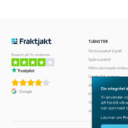
TJÄNSTER
Skicka paket & pall
Baserat på 1tn omdömen
Spåra paket
Hitta närmaste ombu
Gratis TA-system
Abonnemang
Din integritet ä
Google
Integrationer
Vi använder coo
Verktyg för utvecklar
att förstå vår
när som helst 
Automatiseringar
Läs mer om
Fr