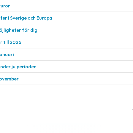
turor
er i Sverige och Europa
öjligheter för dig!
 till 2026
januari
under julperioden
 november