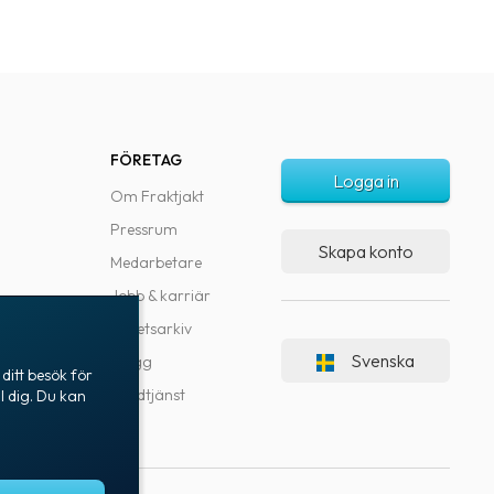
FÖRETAG
Logga in
Om Fraktjakt
Pressrum
Skapa konto
Medarbetare
Jobb & karriär
Nyhetsarkiv
Svenska
Blogg
ditt besök för
Kundtjänst
l dig. Du kan