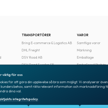
TRANSPORTÖRER
VAROR
Bring E-commerce & Logistics AB
Samtliga varor
DHL Freight
Märkning
d
DSV Road AB
Emballage
DSV Road Sweden SE
Emballagetillbehör
FedEx
Kontorsvaror
r viktig för oss
Ntex AB
kies för att göra din upplevelse så bra som möjligt. Vi analyserar även 
e
PostNord Sverige AB
a kunders behov, samt rikta relevant information och marknadsföring til
ändra dina val.
UPS
aktjakts integritetspolicy
.