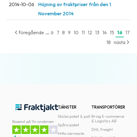
2014-10-06
Höjning av fraktpriser från den 1
November 2014
...
föregående
6
7
8
9
10
11
12
13
14
15
16
17
18
nästa
TJÄNSTER
TRANSPORTÖRER
Skicka paket & pall
Bring E-commerce
& Logistics AB
Baserat på 1tn omdömen
Spåra paket
DHL Freight
Hitta närmaste