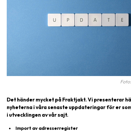
frågor
&
svar
Ordlista
Paketering
Frakthandlingar
Skrivarinställningar
Tulldeklarationer
Foto:
Leveransvillkor
Det händer mycket på Fraktjakt. Vi presenterar hä
Upphämtningar
nyheterna i våra senaste uppdateringar för er som
Manualer
i utvecklingen av vår sajt.
Nedladdningar
Import av adresserregister