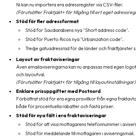
Streckkodsläsare
Ni kan nu importera era adressregister via CSV-filer.
(Förutsätter Fraktjakt+ för tillgång till ert eget adressreg
Kundtjänst
Stöd för fler adressformat
Stöd för Saudiarabiens nya "Short address code".
Om
företaget
Stöd för Puerto Ricos nya "Urbanization code".
Tredje gatuadressrad för de länder och frakttjänster 
Om
Fraktjakt
Layout av fraktaviseringar
Även emailaviseringarna kan nu anpassas med egen logotyp
Pressrum
och layoutval.
(Förutsätter Fraktjakt+ för tillgång till layoutinställningar)
Medarbetare
Enklare prisuppgifter med Postnord
Jobb
Förbättrat stöd för era egna prisvillkor från egna fraktav
&
både för procentuella rabatter och fasta priser.
karriär
Stöd för nya fält i era fraktaviseringar
Nyhetsarkiv
Stöd för att visa mottagarens telefonnummer i aviser
Stöd för meddelande till mottagaren i aviseringsmail.
Kontakta