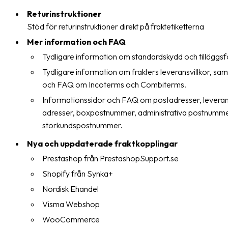
oss
Returinstruktioner
Stöd för returinstruktioner direkt på fraktetiketterna
Villkor
Mer information och FAQ
Tydligare information om standardskydd och tilläggsf
Allmänna
villkor
Tydligare information om frakters leveransvillkor, sa
och FAQ om Incoterms och Combiterms.
Integritet
Informationssidor och FAQ om postadresser, leveran
Förbjudet
adresser, boxpostnummer, administrativa postnumm
och
storkundspostnummer.
farligt
Nya och uppdaterade fraktkopplingar
innehåll
Prestashop från PrestashopSupport.se
Shopify från Synka+
Nordisk Ehandel
Visma Webshop
WooCommerce