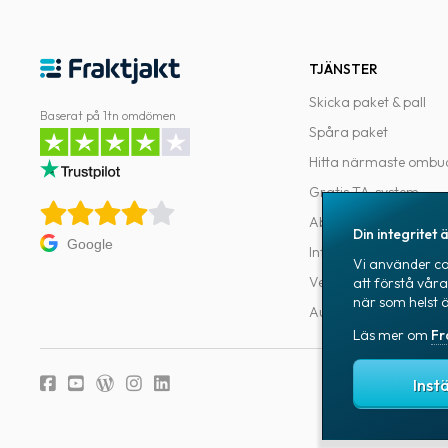
TJÄNSTER
Skicka paket & pall
Baserat på 1tn omdömen
Spåra paket
Hitta närmaste ombu
Gratis TA-system
Abonnemang
Din integritet ä
Google
Integrationer
Vi använder coo
Verktyg för utvecklar
att förstå vår
när som helst 
Automatiseringar
Läs mer om
Fr
Fraktjakts integr
Inst