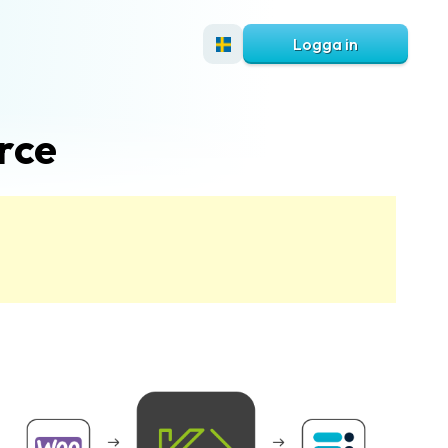
Logga in
rce