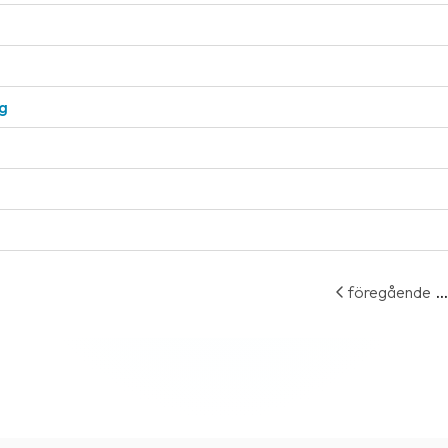
ng
...
föregående