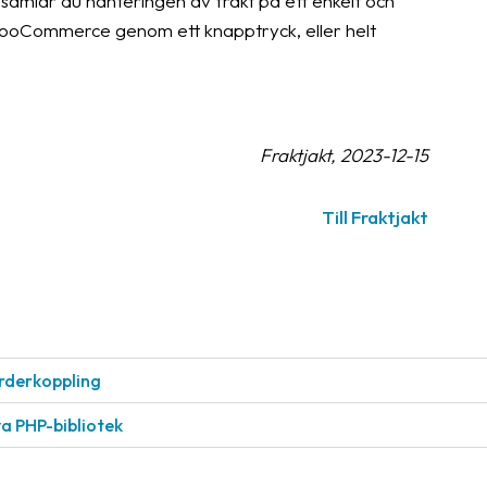
mlar du hanteringen av frakt på ett enkelt och
ån WooCommerce genom ett knapptryck, eller helt
Fraktjakt, 2023-12-15
Till Fraktjakt
rderkoppling
a PHP-bibliotek