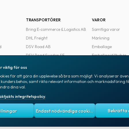
TRANSPORTÖRER
VAROR
Bring E-commerce & Logistics AB
Samtliga varor
DHL Freight
Märkning
d
DSV Road AB
Emballage
DSV Road Sweden SE
Emballagetillbehör
FedEx
Kontorsvaror
r viktig för oss
Ntex AB
kies för att göra din upplevelse så bra som möjligt. Vi analyserar även 
e
PostNord Sverige AB
a kunders behov, samt rikta relevant information och marknadsföring til
ändra dina val.
UPS
aktjakts integritetspolicy
.
itetspolicy
Allmänna villkor
Cookies
ällningar
Endast nödvändiga cookies