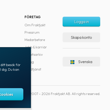
FÖRETAG
Logga in
Om Fraktjakt
Pressrum
Skapa konto
Medarbetare
Jobb & karriär
Nyhetsarkiv
Svenska
Blogg
ditt besök för
Kundtjänst
l dig. Du kan
Copyright © 2007 – 2026 Fraktjakt AB. All rights reserved.