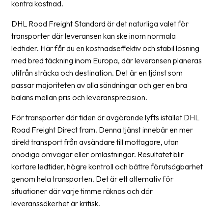
kontra kostnad.
Streckkodsläsare
DHL Road Freight Standard är det naturliga valet för
Kundtjänst
transporter där leveransen kan ske inom normala
ledtider. Här får du en kostnadseffektiv och stabil lösning
Om
med bred täckning inom Europa, där leveransen planeras
företaget
utifrån sträcka och destination. Det är en tjänst som
Om
passar majoriteten av alla sändningar och ger en bra
Fraktjakt
balans mellan pris och leveransprecision.
Pressrum
För transporter där tiden är avgörande lyfts istället DHL
Road Freight Direct fram. Denna tjänst innebär en mer
Medarbetare
direkt transport från avsändare till mottagare, utan
onödiga omvägar eller omlastningar. Resultatet blir
Jobb
&
kortare ledtider, högre kontroll och bättre förutsägbarhet
karriär
genom hela transporten. Det är ett alternativ för
situationer där varje timme räknas och där
Nyhetsarkiv
leveranssäkerhet är kritisk.
Kontakta