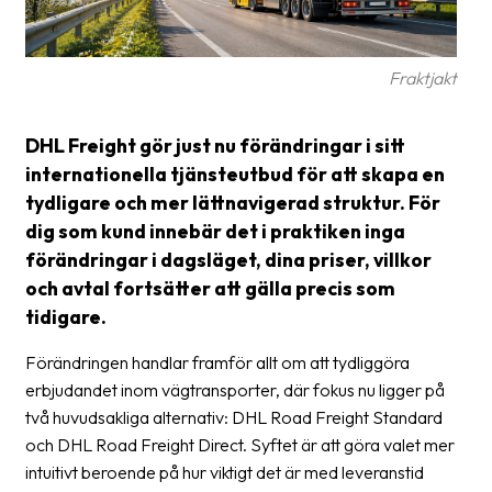
frågor
&
svar
Fraktjakt
Ordlista
DHL Freight gör just nu förändringar i sitt
Paketering
internationella tjänsteutbud för att skapa en
Frakthandlingar
tydligare och mer lättnavigerad struktur. För
dig som kund innebär det i praktiken inga
Skrivarinställningar
förändringar i dagsläget, dina priser, villkor
Tulldeklarationer
och avtal fortsätter att gälla precis som
tidigare.
Leveransvillkor
Förändringen handlar framför allt om att tydliggöra
Upphämtningar
erbjudandet inom vägtransporter, där fokus nu ligger på
två huvudsakliga alternativ: DHL Road Freight Standard
Manualer
och DHL Road Freight Direct. Syftet är att göra valet mer
Nedladdningar
intuitivt beroende på hur viktigt det är med leveranstid