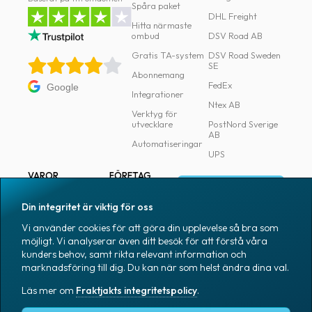
Spåra paket
DHL Freight
Hitta närmaste
ombud
DSV Road AB
Gratis TA-system
DSV Road Sweden
SE
Abonnemang
FedEx
Google
Integrationer
Ntex AB
Verktyg för
utvecklare
PostNord Sverige
AB
Automatiseringar
UPS
VAROR
FÖRETAG
Logga in
Samtliga varor
Om Fraktjakt
Din integritet är viktig för oss
Märkning
Pressrum
Vi använder cookies för att göra din upplevelse så bra som
Skapa konto
Emballage
Medarbetare
möjligt. Vi analyserar även ditt besök för att förstå våra
kunders behov, samt rikta relevant information och
Emballagetillbehör
Jobb & karriär
marknadsföring till dig. Du kan när som helst ändra dina val.
Kontorsvaror
Nyhetsarkiv
Läs mer om
Fraktjakts integritetspolicy
.
Blogg
Svenska