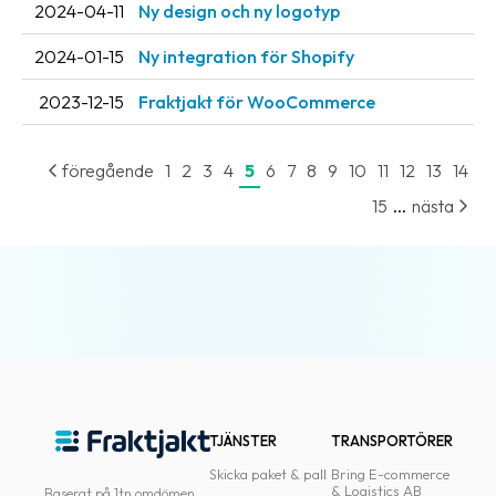
2024-04-11
Ny design och ny logotyp
2024-01-15
Ny integration för Shopify
2023-12-15
Fraktjakt för WooCommerce
föregående
1
2
3
4
5
6
7
8
9
10
11
12
13
14
...
15
nästa
TJÄNSTER
TRANSPORTÖRER
Skicka paket & pall
Bring E-commerce
& Logistics AB
Baserat på 1tn omdömen