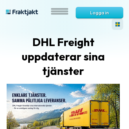
Logga in
DHL Freight
uppdaterar sina
tjänster
Vad
är
Fraktjakt?
Hjälp?
Vanliga