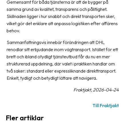
Gemensamt för båda tjänsterna är att de bygger på
oss
samma grund av kvalitet, transparens och pålitlighet.
Skillnaden ligger i hur snabbt och direkt transporten sker,
Villkor
vilket gör det enklare att anpassa logistiken efter affärens
behov.
Allmänna
villkor
Sammanfattningsvis innebär förändringen att DHL
renodlar sitt erbjudande inom vägtransport. Istället för ett
Integritet
brett och ibland otydligt tjänsteutbud får du nu en mer
Förbjudet
strukturerad uppdelning, där valet i praktiken handlar om
och
två saker: standard eller expressliknande direkttransport.
farligt
Enkelt, tydligt och betydligt lättare att navigera.
innehåll
Fraktjakt, 2026-04-24
Till Fraktjakt
Fler artiklar