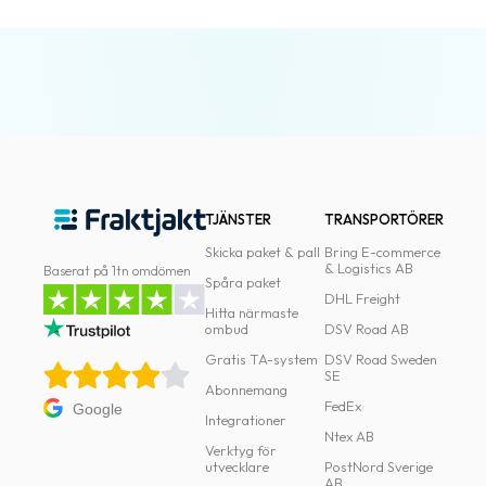
TJÄNSTER
TRANSPORTÖRER
Skicka paket & pall
Bring E-commerce
& Logistics AB
Baserat på 1tn omdömen
Spåra paket
DHL Freight
Hitta närmaste
ombud
DSV Road AB
Gratis TA-system
DSV Road Sweden
SE
Abonnemang
FedEx
Google
Integrationer
Ntex AB
Verktyg för
utvecklare
PostNord Sverige
AB