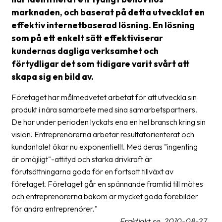
frågor
marknaden, och baserat på detta utvecklat en
&
effektiv internetbaserad lösning. En lösning
svar
som på ett enkelt sätt effektiviserar
kundernas dagliga verksamhet och
Ordlista
förtydligar det som tidigare varit svårt att
Paketering
skapa sig en bild av.
Frakthandlingar
Företaget har målmedvetet arbetat för att utveckla sin
produkt i nära samarbete med sina samarbetspartners.
Skrivarinställningar
De har under perioden lyckats ena en hel bransch kring sin
Tulldeklarationer
vision. Entreprenörerna arbetar resultatorienterat och
kundantalet ökar nu exponentiellt. Med deras "ingenting
Leveransvillkor
är omöjligt"-attityd och starka drivkraft är
Upphämtningar
förutsättningarna goda för en fortsatt tillväxt av
företaget. Företaget går en spännande framtid till mötes
Manualer
och entreprenörerna bakom är mycket goda förebilder
för andra entreprenörer."
Nedladdningar
Fraktjakt.se, 2010-08-27