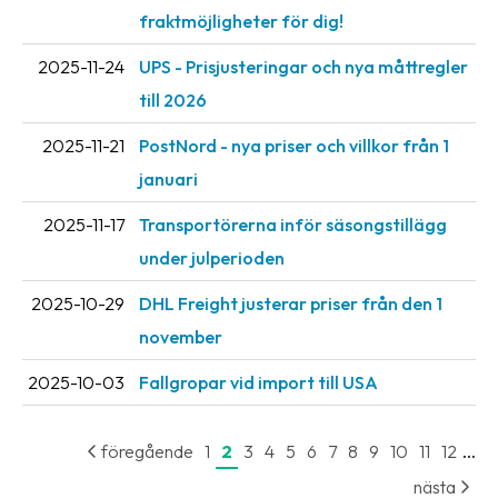
oss
fraktmöjligheter för dig!
2025-11-24
UPS - Prisjusteringar och nya måttregler
Villkor
till 2026
Allmänna
2025-11-21
PostNord - nya priser och villkor från 1
villkor
januari
Integritet
2025-11-17
Transportörerna inför säsongstillägg
Förbjudet
under julperioden
och
farligt
2025-10-29
DHL Freight justerar priser från den 1
innehåll
november
2025-10-03
Fallgropar vid import till USA
...
föregående
1
2
3
4
5
6
7
8
9
10
11
12
nästa