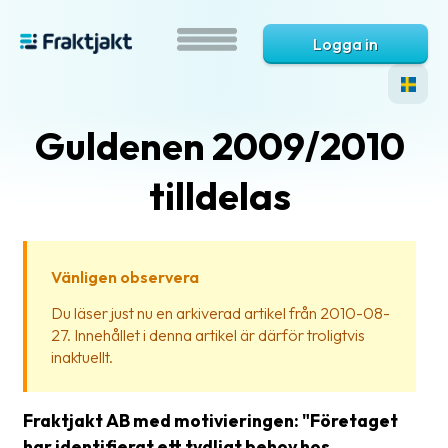
Logga in
Guldenen 2009/2010
tilldelas
Vänligen observera
Vad
Du läser just nu en arkiverad artikel från 2010-08-
är
27. Innehållet i denna artikel är därför troligtvis
Fraktjakt?
inaktuellt.
Hjälp?
Fraktjakt AB med motivieringen: "Företaget
Vanliga
har identifierat ett tydligt behov hos