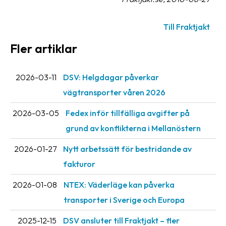
Streckkodsläsare
Kundtjänst
Till Fraktjakt
Fler artiklar
Om
företaget
2026-03-11
DSV: Helgdagar påverkar
Om
vägtransporter våren 2026
Fraktjakt
2026-03-05
Fedex inför tillfälliga avgifter på
Pressrum
grund av konflikterna i Mellanöstern
Medarbetare
2026-01-27
Nytt arbetssätt för bestridande av
Jobb
fakturor
&
karriär
2026-01-08
NTEX: Väderläge kan påverka
transporter i Sverige och Europa
Nyhetsarkiv
2025-12-15
DSV ansluter till Fraktjakt – fler
Kontakta