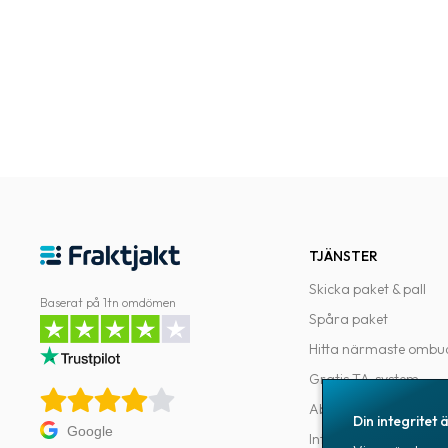
TJÄNSTER
Skicka paket & pall
Baserat på 1tn omdömen
Spåra paket
Hitta närmaste ombu
Gratis TA-system
Abonnemang
Din integritet ä
Google
Integrationer