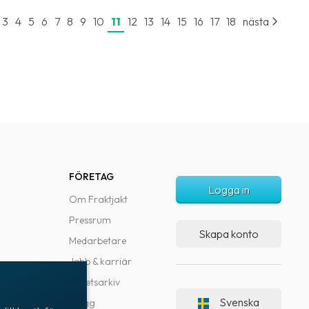
3
4
5
6
7
8
9
10
11
12
13
14
15
16
17
18
nästa
FÖRETAG
Logga in
Om Fraktjakt
Pressrum
Skapa konto
Medarbetare
Jobb & karriär
Nyhetsarkiv
Svenska
Blogg