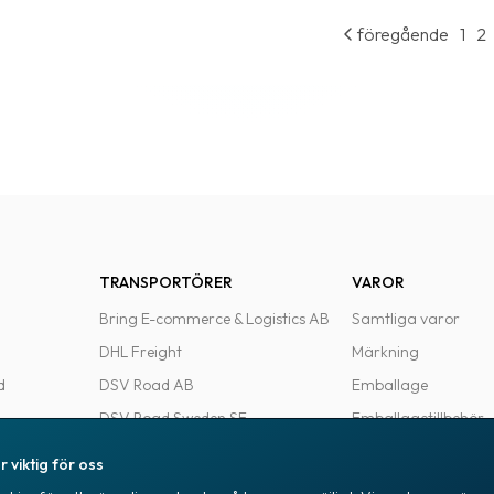
föregående
1
2
TRANSPORTÖRER
VAROR
Bring E-commerce & Logistics AB
Samtliga varor
DHL Freight
Märkning
d
DSV Road AB
Emballage
DSV Road Sweden SE
Emballagetillbehör
FedEx
Kontorsvaror
r viktig för oss
Ntex AB