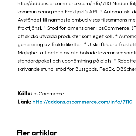
http://addons.oscommerce.com/info/7110 Nedan följe
kommunicering med Fraktjakt's API. * Automatiskt d
Avståndet till närmaste ombud visas tillsammans med l
frakttjänst. * Stöd för dimensioner i osCommerce. (Fö
att skicka utvalda produkter som eget kolli. * Auto
generering av fraktetiketter. * Utskriftsbara frakteti
Möjlighet att betala av alla bokade leveranser samtidig
standardpaket och upphämtning på plats. * Rabattera
skrivande stund, stöd för Bussgods, FedEx, DBSche
Källa:
osCommerce
Länk:
http://addons.oscommerce.com/info/7110
Fler artiklar