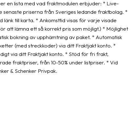
r en lista med vad fraktmodulen erbjuder: * Live-
e senaste priserna från Sveriges ledande fraktbolag. *
änk till karta. * Ankomsttid visas för varje visade
r att lämna ett så korrekt pris som möjligt.) * Möjlighet
matisk bokning av upphämtning av paket. * Automatisk
ketter (med streckkoder) via ditt Fraktjakt konto. *
t via ditt Fraktjakt konto. * Stöd för fri frakt,
de fraktpriser, från 10-50% under listpriser. * Vid
nker & Schenker Privpak.