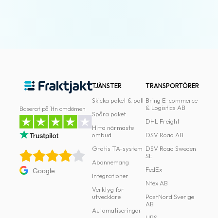
oss
Villkor
Allmänna
villkor
Integritet
TJÄNSTER
TRANSPORTÖRER
Skicka paket & pall
Bring E-commerce
Förbjudet
& Logistics AB
Baserat på 1tn omdömen
Spåra paket
och
DHL Freight
Hitta närmaste
farligt
ombud
DSV Road AB
innehåll
Gratis TA-system
DSV Road Sweden
SE
Abonnemang
FedEx
Google
Integrationer
Ntex AB
Verktyg för
utvecklare
PostNord Sverige
AB
Automatiseringar
UPS