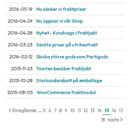
Streckkodsläsare
2016-05-19
Nu sänker vi fraktpriser
Kundtjänst
2016-04-29
Nu öppnar vi vår Shop
Om
2016-04-28
Nyhet - Kundvagn i Fraktjakt
företaget
2016-03-23
Sänkta priser på utrikesfrakt
Om
Fraktjakt
2016-02-12
Skicka större gods som Partigods
Pressrum
2015-11-23
Tomten besöker Fraktjakt
Medarbetare
2015-10-28
Storkundsrabatt på emballage
Jobb
2015-08-05
WooCommerce fraktmodul
&
karriär
...
föregående
5
6
7
8
9
10
11
12
13
14
15
16
17
Nyhetsarkiv
18
nästa
Kontakta