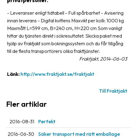
privatpersoner.
frågor
&
- Leveranser enligt tidtabell - Full spårbarhet - Avisering
svar
innan leverans - Digital kvittens Maxvikt per kolli: 1000 kg
Maxmått L=599 cm, B=240 cm, H=220 cm Som vanligt
Ordlista
hittar du tjänsten direkt i sökresultatet. Skicka paket med
Paketering
hjälp av fraktjakt som bokningssystem och du får tillgång
till de flesta transportörers olika frakttjänster.
Frakthandlingar
Fraktjakt, 2014-06-03
Skrivarinställningar
Länk:
http://www.fraktjakt.se/fraktjakt
Tulldeklarationer
Till Fraktjakt
Leveransvillkor
Fler artiklar
Upphämtningar
Manualer
2016-08-31
Perfekt
Nedladdningar
2016-06-30
Säker transport med rätt emballage