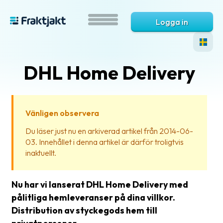
Logga in
DHL Home Delivery
Vänligen observera
Du läser just nu en arkiverad artikel från 2014-06-
03. Innehållet i denna artikel är därför troligtvis
Vad
inaktuellt.
är
Fraktjakt?
Nu har vi lanserat DHL Home Delivery med
Hjälp?
pålitliga hemleveranser på dina villkor.
Distribution av styckegods hem till
Vanliga