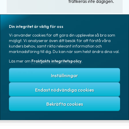
trafikeras inte dagligen.
Upphämtningsdagar
vardagar
Din integritet är viktig för oss
Vi använder cookies för att göra din upplevelse så bra som
möjligt. Vi analyserar även ditt besök för att förstå våra
Giltiga länder
kunders behov, samt rikta relevant information och
marknadsföring till dig. Du kan när som helst ändra dina val.
Skickas från
Sverige
Läs mer om
Fraktjakts integritetspolicy
.
Skickas till
Sverige
Inställningar
Endast nödvändiga cookies