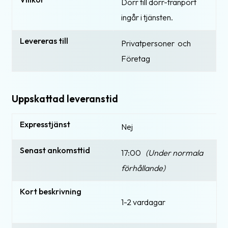
Dörr till dörr-tranport
ingår i tjänsten.
Levereras till
Privatpersoner och
Företag
Uppskattad leveranstid
Expresstjänst
Nej
Senast ankomsttid
17:00
(Under normala
förhållande)
Kort beskrivning
1-2 vardagar