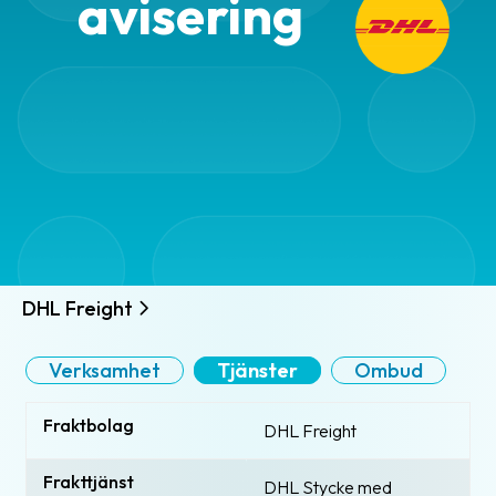
avisering
DHL Freight
Verksamhet
Tjänster
Ombud
Fraktbolag
DHL Freight
Frakttjänst
DHL Stycke med