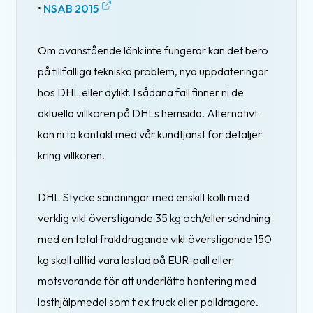
•
NSAB 2015
Om ovanstående länk inte fungerar kan det bero
på tillfälliga tekniska problem, nya uppdateringar
hos DHL eller dylikt. I sådana fall finner ni de
aktuella villkoren på DHLs hemsida. Alternativt
kan ni ta kontakt med vår kundtjänst för detaljer
kring villkoren.
DHL Stycke sändningar med enskilt kolli med
verklig vikt överstigande 35 kg och/eller sändning
med en total fraktdragande vikt överstigande 150
kg skall alltid vara lastad på EUR-pall eller
motsvarande för att underlätta hantering med
lasthjälpmedel som t ex truck eller palldragare.