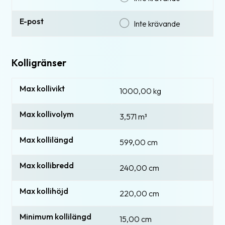
E-post
Inte krävande
Kolligränser
Max kollivikt
1000,00 kg
Max kollivolym
3,571
m³
Max kollilängd
599,00 cm
Max kollibredd
240,00 cm
Max kollihöjd
220,00 cm
Minimum kollilängd
15,00 cm