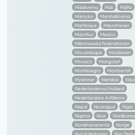
Maldiverna
Mali
Malta
Marocko
Marshallöarna
Martinique
Mauretanien
Mauritius
Mexico
Mikronesiska federationen
Mocambique
Moldavien
Monaco
Mongoliet
Montenegro
Montserrat
Myanmar
Namibia
Nau
Nederländerna/Holland
Nederländska Antillerna
Nepal
Nicaragua
Niger
Nigeria
Niue
Nordkore
Nordmarianerna
Norge
Nya Kaledonien
Nya Zeel