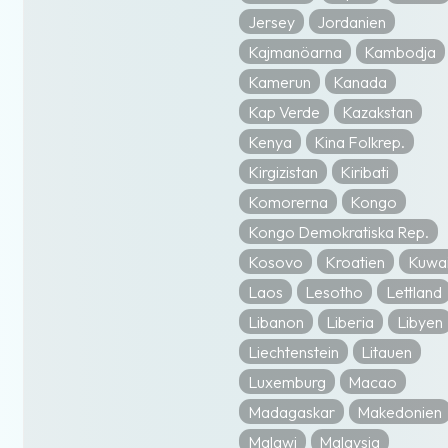
Jersey
Jordanien
Kajmanöarna
Kambodja
Kamerun
Kanada
Kap Verde
Kazakstan
Kenya
Kina Folkrep.
Kirgizistan
Kiribati
Komorerna
Kongo
Kongo Demokratiska Rep.
Kosovo
Kroatien
Kuwai
Laos
Lesotho
Lettland
Libanon
Liberia
Libyen
Liechtenstein
Litauen
Luxemburg
Macao
Madagaskar
Makedonien
Malawi
Malaysia