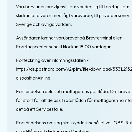
Varubrev är en brevtjänst som vänder sig till företag som
skickar lätta varor med lågt varuvärde, till privatpersoner i
Sverige och övriga världen.
Avsändaren lämnar varubrevet på Brevterminal eller
Företagscenter senast klockan 18.00 vardagar.
Förteckning över inlämningsställen -
https://ds.postnord.com/v2/ptm/file/download/5331.215
disposition=inline
Försändelsen delas ut i mottagarens postlåda. Om brevet
för stort för att delas ut i postlådan får mottagaren hämta
det på ett Serviceställe.
Försändelsens omslag ska skydda innehållet väl. OBS! Rul
är ej tillåtna att skickas som Varubrev.