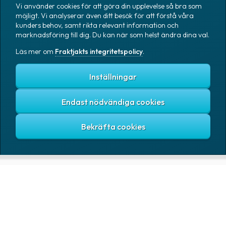
Vi använder cookies för att göra din upplevelse så bra som
Tyskland
Uganda
Ukrai
möjligt. Vi analyserar även ditt besök för att förstå våra
kunders behov, samt rikta relevant information och
Ungern
Uruguay
USA
marknadsföring till dig. Du kan när som helst ändra dina val.
Uzbekistan
Vanuatu
Läs mer om
Fraktjakts integritetspolicy
.
Vatikanstaten
Venezuela
Vietnam
Zambia
Zimba
Inställningar
Österrike
Östtimor
Endast nödvändiga cookies
TJÄNSTER
TRANSPORTÖRER
Skicka paket & pall
Bring E-commerce
& Logistics AB
Baserat på 1tn omdömen
Spåra paket