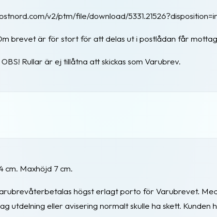
.postnord.com/v2/ptm/file/download/5331.21526?disposition=in
m brevet är för stort för att delas ut i postlådan får motta
BS! Rullar är ej tillåtna att skickas som Varubrev.
24 cm. Maxhöjd 7 cm.
v Varubrevåterbetalas högst erlagt porto för Varubrevet. Me
utdelning eller avisering normalt skulle ha skett. Kunden har