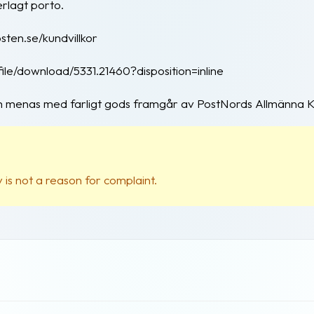
erlagt porto.
sten.se/kundvillkor
file/download/5331.21460?disposition=inline
om menas med farligt gods framgår av PostNords Allmänna Kun
is not a reason for complaint.