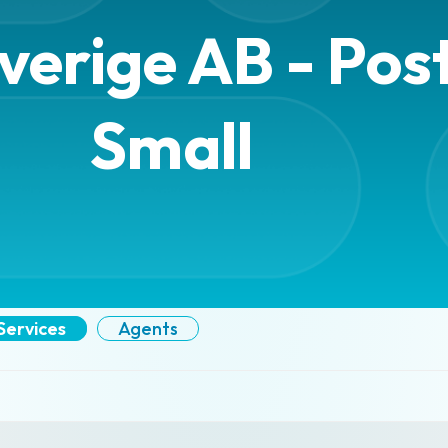
verige AB - Po
Small
Services
Agents