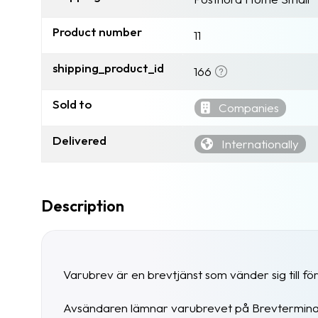
Product number
11
shipping_product_id
166
Sold to
Companies
Delivered
Internationally
Description
Varubrev är en brevtjänst som vänder sig till fö
Avsändaren lämnar varubrevet på Brevterminal 