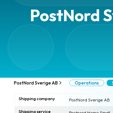
PostNord S
PostNord Sverige AB
Operations
Shipping company
PostNord Sverige AB
Shipping service
Postnord Home Small