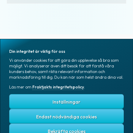
Din integritet är viktig för oss
TJÄNSTER
TRANSPORTÖRER
Vi använder cookies för att göra din upplevelse så bra som
möjligt. Vi analyserar även ditt besök för att förstå våra
Skicka paket & pall
Bring E-commerce
& Logistics AB
Baserat på 1tn omdömen
kunders behov, samt rikta relevant information och
Spåra paket
marknadsföring till dig. Du kan när som helst ändra dina val.
DHL Freight
Hitta närmaste
Läs mer om
Fraktjakts integritetspolicy
.
ombud
DSV Road AB
Gratis TA-system
DSV Road Sweden
SE
Inställningar
Abonnemang
FedEx
Google
Integrationer
Endast nödvändiga cookies
Ntex AB
Verktyg för
utvecklare
PostNord Sverige
AB
Automatiseringar