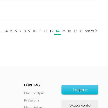
...
e
4
5
6
7
8
9
10
11
12
13
14
15
16
17
18
nästa
FÖRETAG
Logga in
Om Fraktjakt
Pressrum
Skapa konto
Medarbetare