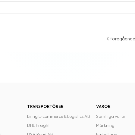
föregåend
TRANSPORTÖRER
VAROR
Bring E-commerce & Logistics AB
Samtliga varor
DHL Freight
Märkning
d
DSV Road AB
Emballage