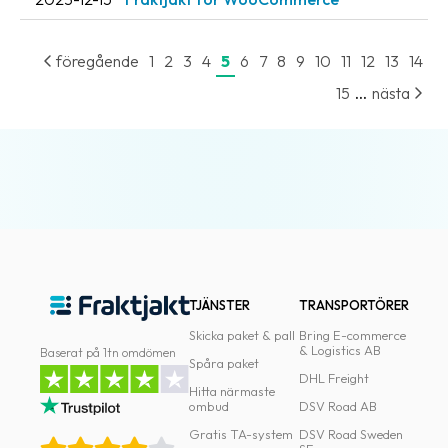
föregående
1
2
3
4
5
6
7
8
9
10
11
12
13
14
...
15
nästa
TJÄNSTER
TRANSPORTÖRER
Skicka paket & pall
Bring E-commerce
& Logistics AB
Baserat på 1tn omdömen
Spåra paket
DHL Freight
Hitta närmaste
ombud
DSV Road AB
Gratis TA-system
DSV Road Sweden