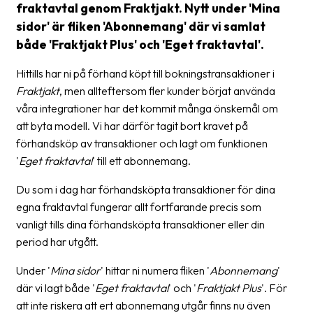
fraktavtal genom Fraktjakt. Nytt under 'Mina
Streckkodsläsare
sidor' är fliken 'Abonnemang' där vi samlat
Kundtjänst
både 'Fraktjakt Plus' och 'Eget fraktavtal'.
Om
Hittills har ni på förhand köpt till bokningstransaktioner i
företaget
Fraktjakt
, men allteftersom fler kunder börjat använda
våra integrationer har det kommit många önskemål om
Om
att byta modell. Vi har därför tagit bort kravet på
Fraktjakt
förhandsköp av transaktioner och lagt om funktionen
'
Eget fraktavtal
' till ett abonnemang.
Pressrum
Du som i dag har förhandsköpta transaktioner för dina
Medarbetare
egna fraktavtal fungerar allt fortfarande precis som
Jobb
vanligt tills dina förhandsköpta transaktioner eller din
&
period har utgått.
karriär
Under '
Mina sidor
' hittar ni numera fliken '
Abonnemang
'
Nyhetsarkiv
där vi lagt både '
Eget fraktavtal
' och '
Fraktjakt Plus
'. För
att inte riskera att ert abonnemang utgår finns nu även
Kontakta