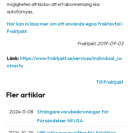
möjligheten att klicka i att ert abonnemang ska
oss
autoförnyas.
Villkor
Här kan ni läsa mer om att använda egna fraktavtal i
Fraktjakt
.
Allmänna
villkor
Fraktjakt, 2019-09-03
Integritet
Länk:
https://www.fraktjakt.se/services/individual_co
Förbjudet
ntracts
och
farligt
Till Fraktjakt
innehåll
Fler artiklar
2024-11-08
Strängare varubeskrivningar för
Försändelser till USA
2024-10-29
UPS inför nya avgifter för felaktiga