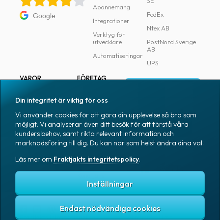
SE
Abonnemang
FedEx
Google
Integrationer
Ntex AB
Verktyg för
utvecklare
PostNord Sverige
AB
Automatiseringar
UPS
VAROR
FÖRETAG
Logga in
Samtliga varor
Om Fraktjakt
Din integritet är viktig för oss
Märkning
Pressrum
Vi använder cookies för att göra din upplevelse så bra som
Skapa konto
Emballage
Medarbetare
möjligt. Vi analyserar även ditt besök för att förstå våra
kunders behov, samt rikta relevant information och
Emballagetillbehör
Jobb & karriär
marknadsföring till dig. Du kan när som helst ändra dina val.
Kontorsvaror
Nyhetsarkiv
Läs mer om
Fraktjakts integritetspolicy
.
Blogg
Svenska
Kundtjänst
Inställningar
Endast nödvändiga cookies
Fraktjakts integritetspolicy
Allmänna villkor