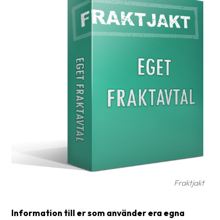
frågor
&
svar
Ordlista
Paketering
Frakthandlingar
Skrivarinställningar
Tulldeklarationer
Leveransvillkor
Upphämtningar
Fraktjakt
Manualer
Nedladdningar
Information till er som använder era egna