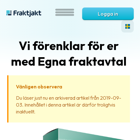
Logga in
Vi förenklar för er
med Egna fraktavtal
Vänligen observera
Vad
Du läser just nu en arkiverad artikel från 2019-09-
är
03. Innehållet i denna artikel är därför troligtvis
Fraktjakt?
inaktuellt.
Hjälp?
Vanliga