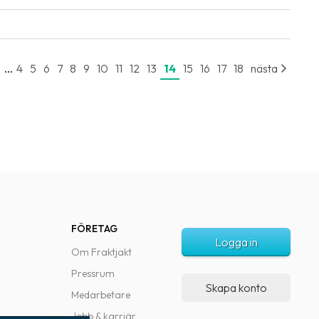
...
e
4
5
6
7
8
9
10
11
12
13
14
15
16
17
18
nästa
FÖRETAG
Logga in
Om Fraktjakt
Pressrum
Skapa konto
Medarbetare
Jobb & karriär