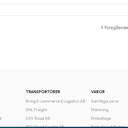
föregåend
TRANSPORTÖRER
VAROR
Bring E-commerce & Logistics AB
Samtliga varor
DHL Freight
Märkning
d
DSV Road AB
Emballage
DSV Road Sweden SE
Emballagetillbehör