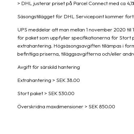
> DHL justerar priset på Parcel Connect med ca 4,1
Säsongstillägget för DHL Servicepoint kommer fortsa
UPS meddelar att man mellan 1 november 2020 till 16 
för paket som uppfyller specifikationerna för Stor
extrahantering. Högsäsongsavgiften tillämpas i for
befintliga priserna, tilläggsavgifterna och/eller andr
Avgift för särskild hantering
Extrahantering > SEK 38.00
Stort paket > SEK 530.00
Överskridna maxdimensioner > SEK 850.00