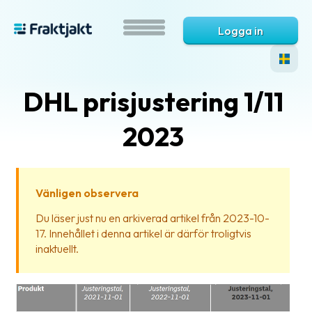
Logga in
DHL prisjustering 1/11
2023
Vänligen observera
Vad
Du läser just nu en arkiverad artikel från 2023-10-
är
17. Innehållet i denna artikel är därför troligtvis
Fraktjakt?
inaktuellt.
Hjälp?
Vanliga