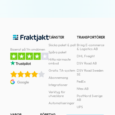
TJÄNSTER
TRANSPORTÖRER
Skicka paket & pall
Bring E-commerce
& Logistics AB
Baserat på 1tn omdömen
Spåra paket
DHL Freight
Hitta närmaste
ombud
DSV Road AB
Gratis TA-system
DSV Road Sweden
SE
Abonnemang
FedEx
Google
Integrationer
Ntex AB
Verktyg för
utvecklare
PostNord Sverige
AB
Automatiseringar
UPS
VAROR
FÖRETAG