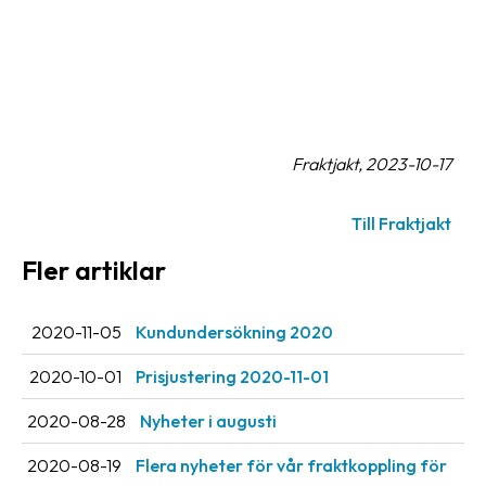
Streckkodsläsare
Kundtjänst
Om
företaget
Fraktjakt, 2023-10-17
Om
Fraktjakt
Till Fraktjakt
Pressrum
Fler artiklar
Medarbetare
2020-11-05
Kundundersökning 2020
Jobb
&
2020-10-01
Prisjustering 2020-11-01
karriär
2020-08-28
Nyheter i augusti
Nyhetsarkiv
2020-08-19
Flera nyheter för vår fraktkoppling för
Kontakta