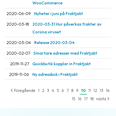
WooCommerce
oss
2020-06-09
Nyheter i juni på Fraktjakt
Villkor
2020-03-18
2020-03-31 Hur påverkas frakter av
Allmänna
Corona viruset
villkor
2020-03-04
Release 2020-03-04
Integritet
2020-02-07
Smartare adresser med Fraktjakt
Förbjudet
och
2019-11-27
Quickbutik kopplar in Fraktjakt
farligt
2019-11-06
Ny adressbok i Fraktjakt
innehåll
föregående
1
2
3
4
5
6
7
8
9
10
11
12
13
14
15
16
17
18
nästa