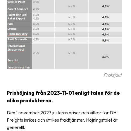
frågor
&
svar
Ordlista
Paketering
Frakthandlingar
Skrivarinställningar
Fraktjakt
Tulldeklarationer
Leveransvillkor
Prishöjning från 2023-11-01 enligt talen för de
Upphämtningar
olika produkterna.
Manualer
Den 1 november 2023 justeras priser och villkor för DHL
Freights inrikes och utrikes frakttjänster. Höjningstalet är
Nedladdningar
generellt.