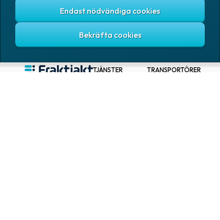
Endast nödvändiga cookies
TJÄNSTER
TRANSPORTÖRER
Skicka paket & pall
Bring E-commerce
& Logistics AB
Baserat på 1tn omdömen
Spåra paket
DHL Freight
Hitta närmaste
ombud
DSV Road AB
Gratis TA-system
DSV Road Sweden
SE
Abonnemang
FedEx
Google
Integrationer
Ntex AB
Verktyg för
utvecklare
PostNord Sverige
AB
Automatiseringar
UPS
VAROR
FÖRETAG