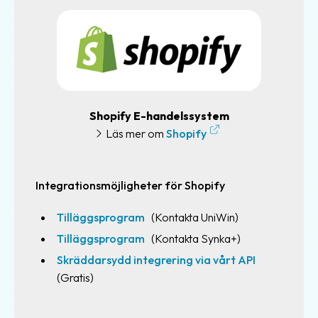
Returfrakt
Tulldeklarationer
Varuförsäkringar
Mallar
Shopify E-handelssystem
&
Läs mer om
Shopify
Register
Automatiskt
Integrationsmöjligheter för Shopify
adressregister
Innehållsmallar
Tilläggsprogram
(Kontakta UniWin)
Tilläggsprogram
(Kontakta Synka+)
Paketmallar
Skräddarsydd integrering via vårt API
Hitta
(Gratis)
&
Spåra