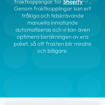
fraktkopplingar för
Shopify
.
Bokning
Genom fraktkopplingar kan ert
av
tråkiga och tidskrävande
hämtning
manuella inmatande
Begränsad
automatiseras och vi kan även
mängd
optimera beräkningen av era
farligt
paket, så att frakten blir mindre
gods
och billigare.
(LQ)
Beräkna
fraktpriset
Förbetald
frakt
Frakthandlingar
Fraktaviseringar