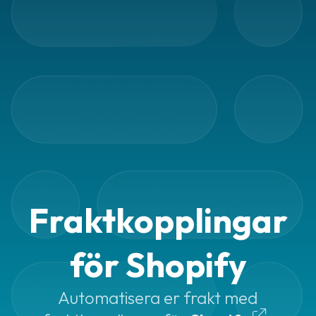
Automatiska
utskrifter
Fraktkopplingar
Paketeringsoptimering
Print
assistant
Smartare
adresser
Frakttjänster
Fraktkopplingar
Frakttjänster
i
för Shopify
Fraktjakt
Billigare
Automatisera er frakt med
frakt