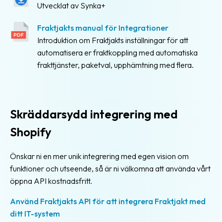
Färdiga
Utvecklat av Synka+
fraktkopplingar
Fraktjakts manual för Integrationer
Enkel
Introduktion om Fraktjakts inställningar för att
orderkoppling
automatisera er fraktkoppling med automatiska
frakttjänster, paketval, upphämtning med flera.
Integration
för
e-
handel
Skräddarsydd integrering med
Exempel
Shopify
på
webbutiker
Önskar ni en mer unik integrering med egen vision om
Utvecklare
funktioner och utseende, så är ni välkomna att använda vårt
öppna API kostnadsfritt.
API
Använd Fraktjakts API för att integrera Fraktjakt med
och
ditt IT-system
Webhooks