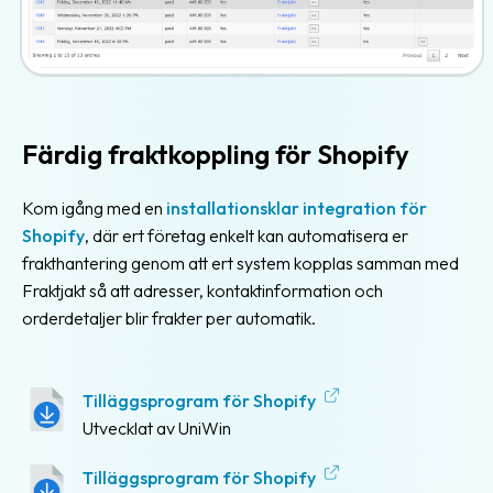
Fraktstatistik
Fleranvändarsystem
Abonnemang
Färdig fraktkoppling för Shopify
Gratiskonto
Kom igång med en
installationsklar integration för
Eget
Shopify
, där ert företag enkelt kan automatisera er
fraktavtal
frakthantering genom att ert system kopplas samman med
Fraktjakt så att adresser, kontaktinformation och
Fraktjakt
orderdetaljer blir frakter per automatik.
Plus
Fraktjakt
Pro
Tilläggsprogram för Shopify
Utvecklat av UniWin
Integrationer
Tilläggsprogram för Shopify