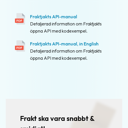
Utvecklings-
kit
Fraktjakts API-manual
(SDK)
Detaljerad information om Fraktjakts
för
öppna API med kodexempel.
PHP
Fraktjakts API-manual, in English
Utvecklings-
Detaljerad information om Fraktjakts
kit
öppna API med kodexempel.
(SDK)
för
Rails
Verktyg
för
utvecklare
Frakt ska vara snabbt &