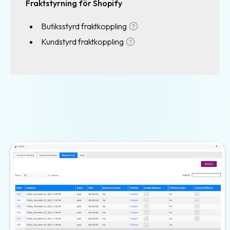
Fraktstyrning för Shopify
Spåra
Butiksstyrd fraktkoppling
dina
Kundstyrd fraktkoppling
paket
Personliga
spårningssidor
Hitta
närmaste
ombud
TA-
system
Gratis
TA-
system
Frakttjänster