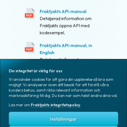
Fraktjakts API-manual
Detaljerad information om
Fraktjakts öppna API med
kodexempel.
Fraktjakts API-manual, in
English
Detaljerad information om
Fraktjakts öppna API med
Din integritet är viktig för oss
kodexempel.
Vi använder cookies för att göra din upplevelse så bra som
möjligt. Vi analyserar även ditt besök för att förstå våra
kunders behov, samt rikta relevant information och
marknadsföring till dig. Du kan när som helst ändra dina val.
Läs mer om
Fraktjakts integritetspolicy
.
Inställningar