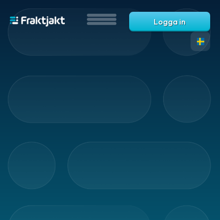
Logga in
Översikt
-
tjänster
Automatiseringar
Automatisering
Automatiska
fraktval