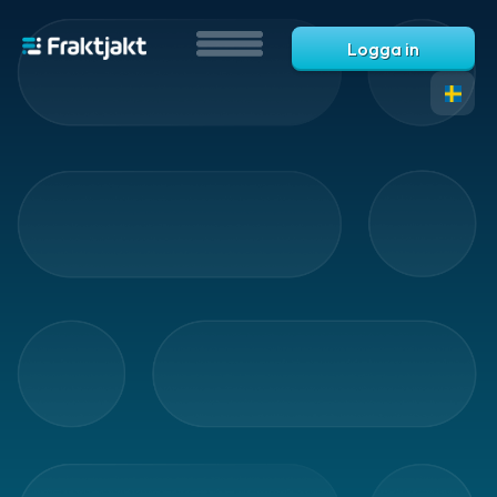
Logga in
Översikt
-
tjänster
Automatiseringar
Automatisering
Automatiska
fraktval