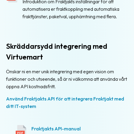
Introduktion om Fraktjakts inställningar för att
automatisera er fraktkoppling med automatiska
Fraktstatistik
frakttjänster, paketval, upphämtning med flera.
Fleranvändarsystem
Abonnemang
Skräddarsydd integrering med
Gratiskonto
Virtuemart
Eget
fraktavtal
Önskar ni en mer unik integrering med egen vision om
funktioner och utseende, så är ni välkomna att använda vårt
Fraktjakt
öppna API kostnadsfritt.
Plus
Använd Fraktjakts API för att integrera Fraktjakt med
Fraktjakt
ditt IT-system
Pro
Integrationer
Fraktjakts API-manual