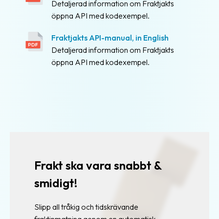
Färdiga
Detaljerad information om Fraktjakts
fraktkopplingar
öppna API med kodexempel.
Enkel
Fraktjakts API-manual, in English
orderkoppling
Detaljerad information om Fraktjakts
öppna API med kodexempel.
Integration
för
e-
handel
Exempel
på
webbutiker
Frakt ska vara snabbt &
Utvecklare
smidigt!
API
och
Slipp all tråkig och tidskrävande
Webhooks