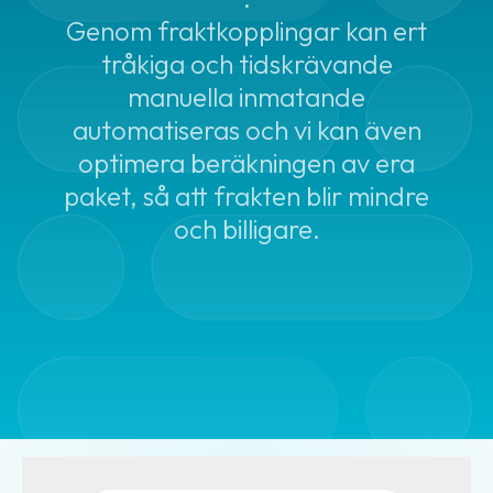
Genom fraktkopplingar kan ert
Bokning
tråkiga och tidskrävande
av
hämtning
manuella inmatande
automatiseras och vi kan även
Begränsad
optimera beräkningen av era
mängd
farligt
paket, så att frakten blir mindre
gods
och billigare.
(LQ)
Beräkna
fraktpriset
Förbetald
frakt
Frakthandlingar
Fraktaviseringar