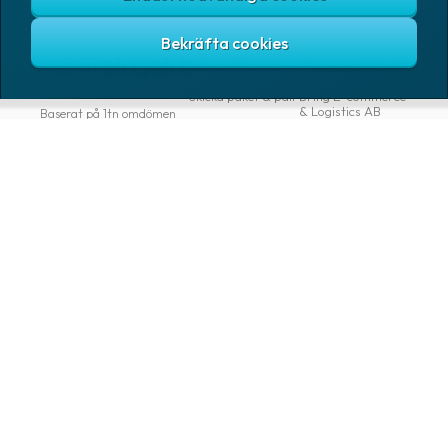
TJÄNSTER
TRANSPORTÖRER
Skicka paket & pall
Bring E-commerce
& Logistics AB
Baserat på 1tn omdömen
Spåra paket
DHL Freight
Hitta närmaste
ombud
DSV Road AB
Gratis TA-system
DSV Road Sweden
SE
Abonnemang
FedEx
Google
Integrationer
Ntex AB
Verktyg för
utvecklare
PostNord Sverige
AB
Automatiseringar
UPS
VAROR
FÖRETAG
Logga in
Samtliga varor
Om Fraktjakt
Märkning
Pressrum