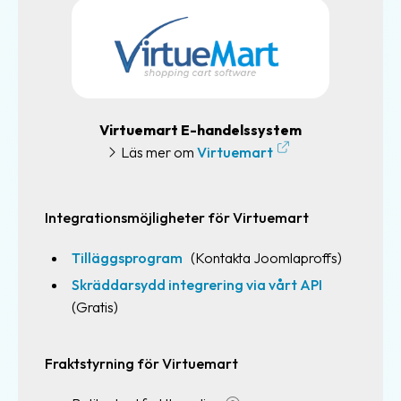
Returfrakt
Tulldeklarationer
Varuförsäkringar
Mallar
Virtuemart E-handelssystem
&
Läs mer om
Virtuemart
Register
Automatiskt
Integrationsmöjligheter för Virtuemart
adressregister
Tilläggsprogram
(Kontakta Joomlaproffs)
Innehållsmallar
Skräddarsydd integrering via vårt API
Paketmallar
(Gratis)
Hitta
Fraktstyrning för Virtuemart
&
Spåra