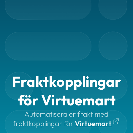
Automatiska
utskrifter
Fraktkopplingar
Paketeringsoptimering
Print
assistant
Smartare
adresser
Fraktkopplingar
Frakttjänster
för Virtuemart
Frakttjänster
i
Fraktjakt
Automatisera er frakt med
fraktkopplingar för
Virtuemart
Billigare
frakt
.