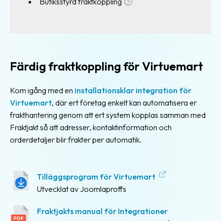
Butiksstyrd fraktkoppling
Spåra
dina
paket
Personliga
Färdig fraktkoppling för Virtuemart
spårningssidor
Kom igång med en
installationsklar integration för
Hitta
Virtuemart
, där ert företag enkelt kan automatisera er
närmaste
frakthantering genom att ert system kopplas samman med
ombud
Fraktjakt så att adresser, kontaktinformation och
TA-
orderdetaljer blir frakter per automatik.
system
Gratis
Tilläggsprogram för Virtuemart
TA-
Utvecklat av Joomlaproffs
system
Fraktjakts manual för Integrationer
Frakttjänster