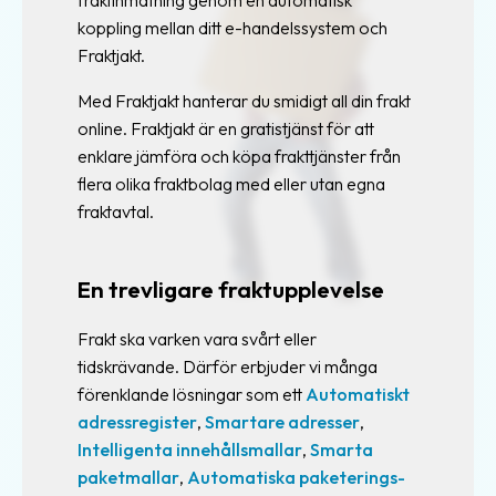
fraktinmatning genom en automatisk
koppling mellan ditt e-handelssystem och
Utvecklings-
Fraktjakt.
kit
(SDK)
Med Fraktjakt hanterar du smidigt all din frakt
för
online. Fraktjakt är en gratistjänst för att
PHP
enklare jämföra och köpa frakttjänster från
Utvecklings-
flera olika fraktbolag med eller utan egna
kit
fraktavtal.
(SDK)
för
En trevligare fraktupplevelse
Rails
Verktyg
Frakt ska varken vara svårt eller
för
tidskrävande. Därför erbjuder vi många
utvecklare
förenklande lösningar som ett
Automatiskt
adressregister
,
Smartare adresser
,
Intelligenta innehållsmallar
,
Smarta
paketmallar
,
Automatiska paketerings-