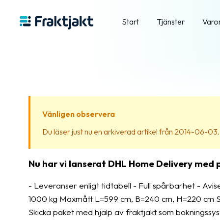
Start
Tjänster
Varo
Vänligen observera
Du läser just nu en arkiverad artikel från 2014-06-03. In
Nu har vi lanserat DHL Home Delivery med på
- Leveranser enligt tidtabell - Full spårbarhet - Avise
1000 kg Maxmått L=599 cm, B=240 cm, H=220 cm Som v
Skicka paket med hjälp av fraktjakt som bokningssyste