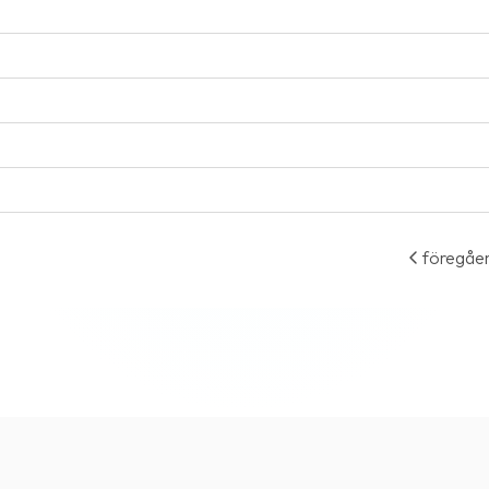
föregåe