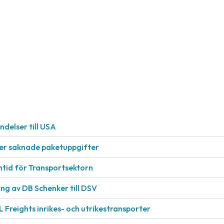
delser till USA
ller saknade paketuppgifter
mtid för Transportsektorn
g av DB Schenker till DSV
L Freights inrikes- och utrikestransporter