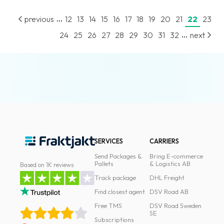
...
previous
12
13
14
15
16
17
18
19
20
21
22
23
...
24
25
26
27
28
29
30
31
32
next
SERVICES
CARRIERS
Send Packages &
Bring E-commerce
Pallets
& Logistics AB
Based on 1K reviews
Track package
DHL Freight
Find closest agent
DSV Road AB
Free TMS
DSV Road Sweden
SE
Subscriptions