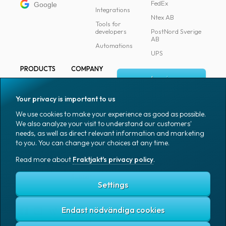
FedEx
Google
Integrations
Ntex AB
Tools for
developers
PostNord Sverige
AB
Automations
UPS
PRODUCTS
COMPANY
Log in
All products
About
Fraktjakt
Marking
Your privacy is important to us
Media
Sign up
Packaging
We use cookies to make your experience as good as possible.
Coworkers
We also analyze your visit to understand our customers'
Packaging
needs, as well as direct relevant information and marketing
accessories
Job & career
to you. You can change your choices at any time.
Office goods
News archive
Read more about
Fraktjakt's privacy policy
.
English (US)
Blog
Support
Settings
Endast nödvändiga cookies
Fraktjakt's privacy policy
Terms and conditions