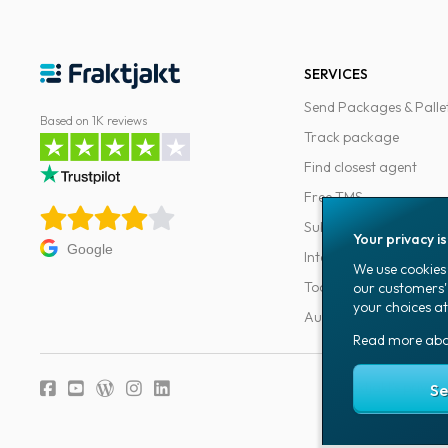
SERVICES
Send Packages & Palle
Based on 1K reviews
Track package
Find closest agent
Free TMS
Subscriptions
Your privacy i
Google
Integrations
We use cookies 
Tools for developers
our customers'
your choices at
Automations
Read more ab
Fraktjakt's privacy
Se