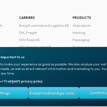
CARRIERS
PRODUCTS
ts
Bring E-commerce & Logistics AB
All products
DHL Freight
Marking
DSV Road AB
Packaging
DSV Road Sweden SE
Packaging accessorie
FedEx
Office goods
s important to us
Ntex AB
to make your experience as good as possible. We also analyze your visi
PostNord Sverige AB
 needs, as well as direct relevant information and marketing to you. Y
 any time.
UPS
out
Fraktjakt's privacy policy
.
 policy
Terms and conditions
Cookies
ttings
Endast nödvändiga cookies