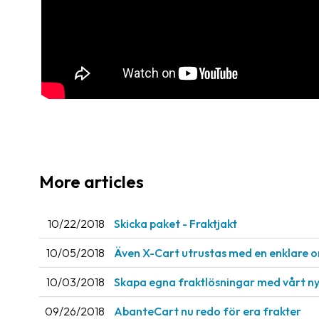
More articles
10/22/2018
Skicka paket - Fraktjakt
10/05/2018
Även X-Cart utrustas med en enklare o
10/03/2018
Skapa egna fraktlösningar med vårt ny
09/26/2018
AbanteCart nu redo för era frakter