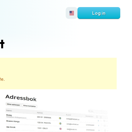
Log in
t
te.