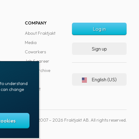
COMPANY
Log in
About Fraktjakt
Media
Sign up
Coworkers
s
Job & career
News archive
English (US)
Blog
t to understand
Support
ou can change
Copyright © 2007 – 2026 Fraktjakt AB. All rights reserved.