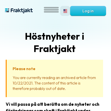
Log in
Höstnyheter i
Fraktjakt
Please note
What
You are currently reading an archived article from
is
10/22/2021. The content of this article is
Fraktjakt?
therefore probably out of date.
Help?
Vi vill passa på att berätta om de nyheter och
FAQ
förändringar som skett i Fraktjakt under