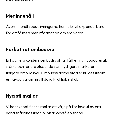
Barcode
Mer innehåll
scanner
Support
Även innehållsbeskrivningarna har nu blivit expanderbara
för att få med mer information om era varor.
About
the
Förbättrat ombudsval
company
Ert och era kunders ombudsval har fått ett nytt uppdaterat,
About
större och renare utseende som tydligare markerar
Fraktjakt
tidigare ombudsval. Ombudssidorna stödjer nu dessutom
Media
ert layoutval om ni vill dölja Fraktjakts skal.
Coworkers
Nya stilmallar
Job
&
Vi har skapat fler stilmallar att välja på för layout av era
career
egna spårningssidor. Vi visar också en snabb