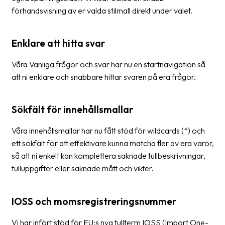
förhandsvisning av er valda stilmall direkt under valet.
News
archive
Enklare att hitta svar
Contact
us
Våra Vanliga frågor och svar har nu en startnavigation så
att ni enklare och snabbare hittar svaren på era frågor.
Terms
Terms
Sökfält för innehållsmallar
and
conditions
Våra innehållsmallar har nu fått stöd för wildcards (*) och
ett sökfält för att effektivare kunna matcha fler av era varor,
Privacy
så att ni enkelt kan komplettera saknade tullbeskrivningar,
tulluppgifter eller saknade mått och vikter.
Prohibited
and
dangerous
IOSS och momsregistreringsnummer
content
Vi har infört stöd för EU:s nya tullterm IOSS (Import One-