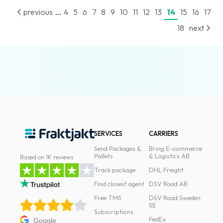
...
previous
4
5
6
7
8
9
10
11
12
13
14
15
16
17
18
next
SERVICES
CARRIERS
Send Packages &
Bring E-commerce
Pallets
& Logistics AB
Based on 1K reviews
Track package
DHL Freight
Find closest agent
DSV Road AB
Free TMS
DSV Road Sweden
SE
Subscriptions
FedEx
Google