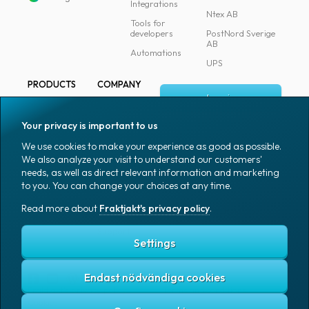
Integrations
Ntex AB
Tools for
developers
PostNord Sverige
AB
Automations
UPS
PRODUCTS
COMPANY
Log in
All products
About
Fraktjakt
Marking
Your privacy is important to us
Media
Sign up
Packaging
We use cookies to make your experience as good as possible.
Coworkers
We also analyze your visit to understand our customers'
Packaging
needs, as well as direct relevant information and marketing
accessories
Job & career
to you. You can change your choices at any time.
Office goods
News archive
Read more about
Fraktjakt's privacy policy
.
English (US)
Blog
Support
Settings
Endast nödvändiga cookies
Fraktjakt's privacy policy
Terms and conditions
Cookies