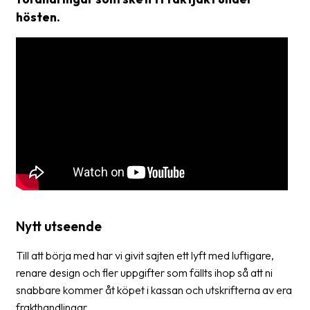
hösten.
Glossary
Packing
Shipping
documents
Printer
settings
Customs
declarations
Delivery
terms
Nytt utseende
Pickups
Till att börja med har vi givit sajten ett lyft med luftigare,
renare design och fler uppgifter som fällts ihop så att ni
Manuals
snabbare kommer åt köpet i kassan och utskrifterna av era
frakthandlingar.
Downloads